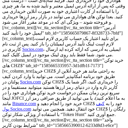
هواداری خود را خریداری کنید. فرآیند ساده‌ای است – درست مثل
وقتی که پس از ارائه آدرس ایمیل معتبر و تأیید شده به ما، هر چیزی
را با استفاده از کارت اعتباری خود به صورت آنلاین خریداری می
کنید. بعدا توکن های هواداری می توانند در بازار رمز ارزها خریداری
و فروخته شوند – ویژگی ای که در موعد مقرر آغاز می شود.
[/vc_column_text][/vc_tta_section][vc_tta_section title=”آدرس
ایمیل خود را تأیید کنید” tab_id=”1585665079867-8f328733-7bfd”]
[vc_column_text]برای تأیید اعتبار یک حساب کاربری لازم است،
لازم است لینک تأیید آدرس ایمیلتان را باز کنید. پس از ثبت نام
، ایمیلی به آدرسی که ارائه کرده اید ارسال
Socios.com
کاربری در
می شود. شما فقط باید روی لینک موجود در ایمیل کلیک کنید.
[/vc_column_text][/vc_tta_section][vc_tta_section title=”خرید توکن
های CHZ$” tab_id=”1585665335957-3d1dfb1f-7173″]
[vc_column_text]خرید CHZ$ به راحتی مانند هر خرید آنلاین از
طریق خود برنامه امکانپذیر است. می توانید با وارد کردن کیف
توکن CHZ$ را خریداری کنید، اگر شما یک
Socios.com
پولتان در
کاربر تازه وارد در دنیای رمز ارزها هستید میتوانید مستقیما و در
سریع ترین زمان ممکن درخواست خرید توکن هواداری خود را در
اینجا JOFCI به ما اعلام کنید)، یا می توانید از طریق صرافی رمز ارز
خرید خود را انجام دهید و CHZ$ خود را به
کیف
Binance.com
مانند
خود انتقال دهید. همچنین می توانید CHZ$ رایگان را
پول Socios.com
با استفاده از ویژگی شکار توکن “Token Hunt” جمع آوری کنید.
[/vc_column_text][/vc_tta_section][vc_tta_section title=”واجد
شرایط بودن کاربر” tab_id=”1585665390012-6233d8d3-e6ce”]