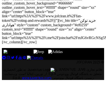
outline_custom_hover_background=”#666666″
outline_custom_hover_text=”#ffffff” shape=”round” size=”xs”
align=”center” button_block=”true”
link=”url:https%3A%2F%2Fwww.jofciran.it%2Ffan-
token%2Fvoting-and-rewards%2F|||”][vc_btn title=”خرید توکن
هواداری” style=”custom” custom_background=”#ef0259″
custom_text=”#ffffff” shape=”round” size=”xs” align=”center”
button_block=”true”
link=”url:https%3A%2F%2Ft.me%2Fjoinchat%2FmJG6vRGcNSg5NjR
[/vc_column][/vc_row]
© 2025 JOFCIRAN
علائم تجاری JUVENTUS، JUVE و
به طور انحصاری
متعلق به باشگاه فوتبال یوونتوس S.p.A. از تورین، ایتالیا است. وب‌سایت
رسمی باشگاه فوتبال یوونتوس S.p.A.
www.juventus.com