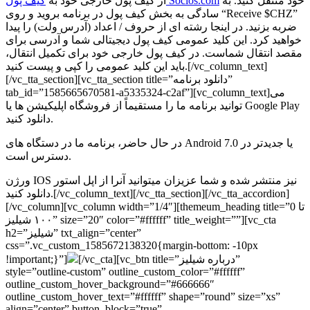
خود منتقل کنید. به
کیف پول Socios.com
از کیف پول خارجی خود به
سادگی به بخش کیف پول در برنامه بروید و روی “Receive $CHZ”
ضربه بزنید. در اینجا رشته ای از حروف / اعداد (آدرس ولت) را پیدا
خواهید کرد. این کلید عمومی کیف پول دیجیتالی شما و آدرسی برای
مقصد انتقال شماست. در کیف پول خارجی خود برای تکمیل انتقال،
باید این کلید عمومی را کپی و پیست کنید.[/vc_column_text]
[/vc_tta_section][vc_tta_section title=”دانلود برنامه”
tab_id=”1585665670581-a5335324-c2af”][vc_column_text]می
توانید برنامه ما را مستقیماً از فروشگاه اپلیکیشن ها یا Google Play
دانلود کنید.
در حال حاضر، برنامه ما در دستگاه های Android 7.0 یا جدیدتر در
دسترس است.
ورژن IOS نیز منتشر شده و شما عزیزان میتوانید آنرا از اپل استور
دانلود کنید.[/vc_column_text][/vc_tta_section][/vc_tta_accordion]
[/vc_column][vc_column width=”1/4″][themeum_heading title=”0 تا
۱۰۰ شیلیز” size=”20″ color=”#ffffff” title_weight=””][vc_cta
h2=”شیلیز” txt_align=”center”
css=”.vc_custom_1585672138320{margin-bottom: -10px
[/vc_cta][vc_btn title=”درباره شیلیز”
!important;}”]
style=”outline-custom” outline_custom_color=”#ffffff”
outline_custom_hover_background=”#666666″
outline_custom_hover_text=”#ffffff” shape=”round” size=”xs”
align=”center” button_block=”true”