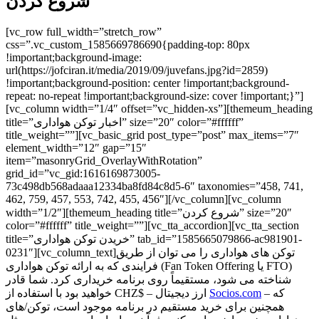
شروع کردن
[vc_row full_width=”stretch_row”
css=”.vc_custom_1585669786690{padding-top: 80px
!important;background-image:
url(https://jofciran.it/media/2019/09/juvefans.jpg?id=2859)
!important;background-position: center !important;background-
repeat: no-repeat !important;background-size: cover !important;}”]
[vc_column width=”1/4″ offset=”vc_hidden-xs”][themeum_heading
title=”اخبار توکن هواداری” size=”20″ color=”#ffffff”
title_weight=””][vc_basic_grid post_type=”post” max_items=”7″
element_width=”12″ gap=”15″
item=”masonryGrid_OverlayWithRotation”
grid_id=”vc_gid:1616169873005-
73c498db568adaaa12334ba8fd84c8d5-6″ taxonomies=”458, 741,
462, 759, 457, 553, 742, 455, 456″][/vc_column][vc_column
width=”1/2″][themeum_heading title=”شروع کردن” size=”20″
color=”#ffffff” title_weight=””][vc_tta_accordion][vc_tta_section
title=”خریدن توکن هواداری” tab_id=”1585665079866-ac981901-
0231″][vc_column_text]توکن های هواداری را می توان از طریق
فرایندی که به ارائه توکن هواداری (Fan Token Offering یا FTO)
شناخته می شود، مستقیماً روی برنامه خریداری کرد. شما قادر
– که
Socios.com
خواهید بود با استفاده از CHZ$ – ارز دیجیتال
همچنین برای خرید مستقیم در برنامه موجود است، توکن/های