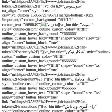
link=”url:https%3A%2F%2Fwww.jofciran.it%2Ffan-
token%2Fpartners%2F|||”][vc_cta h2=”سوسیوس”
txt_align=”center” style=”custom”
css=”.vc_custom_1585672149571{margin-bottom: -10px
!important;}” custom_background=”#f1f1f1″
[/vc_cta][vc_btn title=”امنیت”
custom_text=”#698f49″]
style=”outline-custom” outline_custom_color=”#ffffff”
outline_custom_hover_background=”#666666″
outline_custom_hover_text=”#ffffff” shape=”round” size=”xs”
align=”center” button_block=”true”
link=”url:https%3A%2F%2Fwww.jofciran.it%2Ffan-
token%2Fsecurity%2F|||”][vc_btn title=”شکار توکن” style=”outline-
custom” outline_custom_color=”#ffffff”
outline_custom_hover_background=”#666666″
outline_custom_hover_text=”#ffffff” shape=”round” size=”xs”
align=”center” button_block=”true”
link=”url:https%3A%2F%2Fwww.jofciran.it%2Ffan-
token%2Ftoken-hunt%2F|||”][vc_btn title=”جستار معاملات”
style=”outline-custom” outline_custom_color=”#ffffff”
outline_custom_hover_background=”#666666″
outline_custom_hover_text=”#ffffff” shape=”round” size=”xs”
align=”center” button_block=”true”
link=”url:https%3A%2F%2Fwww.jofciran.it%2Ffan-
token%2Ftransactions|||”][vc_btn title=”رای گیری و پاداش”
style=”outline-custom” outline_custom_color=”#ffffff”