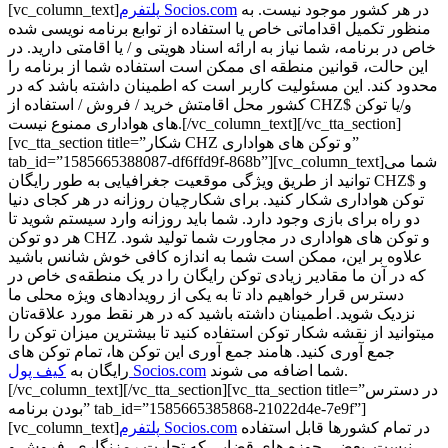
در هر کشور موجود نیست. به
پلتفرم Socios.com
[vc_column_text]
منظور تکمیل اقداماتی خاص یا استفاده از توابع برنامه نویسی شده
خاص در برنامه، شما نیاز به ارائه اسناد هویتی و / یا اقامتی دارید. در
این حالت، قوانین منطقه ای ممکن است استفاده شما از برنامه را
محدود کند. این مسئولیت کاربر است که اطمینان داشته باشد که در
کشور محل اقامتش خرید / فروش / استفاده از CHZ$ و/یا توکن
های هواداری ممنوع نیست.[/vc_column_text][/vc_tta_section]
[vc_tta_section title=”شکار CHZ و توکن های هواداری”
tab_id=”1585665388087-df6ffd9f-868b”][vc_column_text]شما می
توانید از طریق ویژگی موقعیت جغرافیایی به طور رایگان CHZ$ و
توکن هواداری شکار کنید. برای شکارچیان روزانه در هر کجای دنیا
دو راه برای بازی وجود دارد. شما باید روزانه وارد سیستم شوید تا
هر دو توکن CHZ و توکن های هواداری در مجاورت شما تولید شود.
علاوه بر این، ممکن است شما به اندازه کافی خوش شانس باشید
که در آن ما مقادیر زیادی توکن رایگان را در یک منطقه‌ی خاص در
دسترس قرار خواهیم داد تا به یکی از رویدادهای ویژه محلی ما
نزدیک شوید. اطمینان داشته باشید که در هر نقط مورد علاقه‌تان
میتوانید از نقشه شکار توکن استفاده کنید تا بیشترین میزان توکن را
جمع آوری کنید. هامند جمع آوری این توکن ها، تمام توکن های
شما اضافه می شوند.
کیف پول Socios.com
رایگان به
[/vc_column_text][/vc_tta_section][vc_tta_section title=”در دسترس
بودن برنامه” tab_id=”1585665385868-21022d4e-7e9f”]
در تمام کشورها قابل استفاده
پلتفرم Socios.com
[vc_column_text]
نیست. بعضی حوزه های قضایی که تجارت رمزنگاری، فروش و