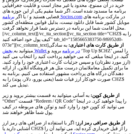
خرید در آن ممنوع، محدود یا غیر مجاز است و قابلیت جغرافیایی
برنامه ما مسدود شده است. اگر شما مقیم یکی از این حوزه های
در مارکت برنامه های
برنامه Socios.com
قضایی هستید و / یا اگر
موبایل کشور شما قابل دانلود نیست، بدلیل قوانین منطقه‌ای کشور
محل اقامت شما این برنامه در دسترس شما قرار نخواهد گرفت.
[/vc_column_text][/vc_tta_section][vc_tta_section title=”CHZ$ را به
کیف پول خود اضافه کنید” tab_id=”1585665383750-9f6952d0-
از طریق کارت های اعتباری:
به سادگی
073e”][vc_column_text]
بخش Wallet در برنامه
بروید و ‘Top Up $CHZ’ را لمس
میتوانید به
گنید. در اینجا مبلغی که می خواهید پرداخت کنید را انتخاب می کنید
(ارز مورد نظرتان) و سپس جزئیات کارت اعتباری خود را وارد کنید.
ما برای تکمیل معاملاتمان درست مثل هر فروشگاه آنلاین، از ارائه
دهندگان درگاه های پرداخت مشهور استفاده می کنیم. برنامه به
صورت خودکار ارز فیات شما (یعنی یورو، دلار، پوند) را به CHZ$
تبدیل می کند.
از طریق کوپن:
به آسانی میتوانید به قسمت بیشتر بروید و زیر
“Other” قسمت “Redeem / QR Code” را پیدا خواهید کرد. در اینجا
می توانید کد کوپن خود را وارد کنید و توکن های مربوطه در کیف
پول شما ظاهر خواهند شد.
از طریق صرافی رمز ارز:
اگر با استفاده از صرافی های رمز ارز
آشنایی دارید یا CHZ$ را از قبل خریداری کرده اید، می توانید آن را