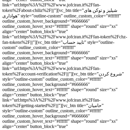
link=”url:https%3A%2F%2Fwww.jofciran.it%2Ffan-
token%2Fabout-chiliz%2F|||”][vc_btn title=”شیلیز و توکن های
هواداری” style=”outline-custom” outline_custom_color=”#ffffff”
outline_custom_hover_background=”#666666″
outline_custom_hover_text=”#ffffff” shape=”round” size=”xs”
align=”center” button_block=”true”
link=”url:https%3A%2F%2Fwww.jofciran.it%2Ffan-token%2Fchz-
fan-tokens%2F|||”][vc_btn title=”تایید حساب” style=”outline-
custom” outline_custom_color=”#ffffff”
outline_custom_hover_background=”#666666″
outline_custom_hover_text=”#ffffff” shape=”round” size=”xs”
align=”center” button_block=”true”
link=”url:https%3A%2F%2Fwww.jofciran.it%2Ffan-
token%2Faccount-verification%2F|||”][vc_btn title=”شروع کردن”
style=”outline-custom” outline_custom_color=”#ffffff”
outline_custom_hover_background=”#666666″
outline_custom_hover_text=”#ffffff” shape=”round” size=”xs”
align=”center” button_block=”true”
link=”url:https%3A%2F%2Fwww.jofciran.it%2Ffan-
token%2Fgetting-started%2F|||”][vc_btn title=”حامیان”
style=”outline-custom” outline_custom_color=”#ffffff”
outline_custom_hover_background=”#666666″
outline_custom_hover_text=”#ffffff” shape=”round” size=”xs”
align=”center” button_block=”true”