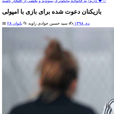
دارید! به خانواده بیانکونری بپیوندید و بخشی از افتخار باشید 🖤🤍
بازیکنان دعوت شده برای بازی با امپولی
۲۸ دی ۱۳۹۸
✍️ سید حسین جوادی زاويه
📂
بانوان
📅