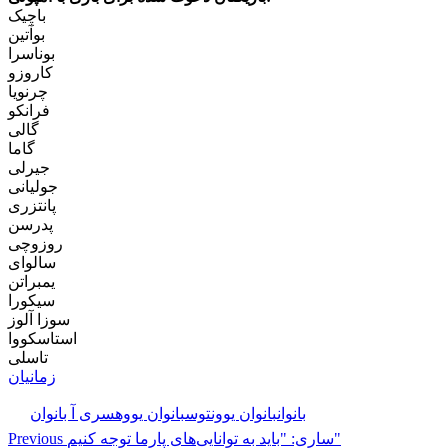
باچیک
بوآتین
بوناسرا
کاروزو
چرنویا
فرانکو
گالی
گاما
جیرلی
جولیانی
پانتزری
پدرسن
روزوچی
سالوای
یمبراتن
سیکورا
سوزا آلوز
استاسکووا
تاسلی
زمانیان
🏷️ برچسب‌ها:
بانوان
بانوان یوونتوس
بانوان یووه
سری آ بانوان
ساری: "باید به توانایی‌های پارما توجه کنیم"
Previous