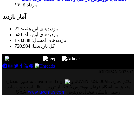
مرداد ۱۴۰۵
آمار بازدید
بازدیدهای این هفته:
27
بازدیدهای این ماه:
540
بازدیدهای امسال:
178,838
کل بازدیدها:
720,934
© 2025 JOFCIRAN
علائم تجاری JUVENTUS، JUVE و
به طور انحصاری
متعلق به باشگاه فوتبال یوونتوس S.p.A. از تورین، ایتالیا است. وب‌سایت
رسمی باشگاه فوتبال یوونتوس S.p.A.
www.juventus.com