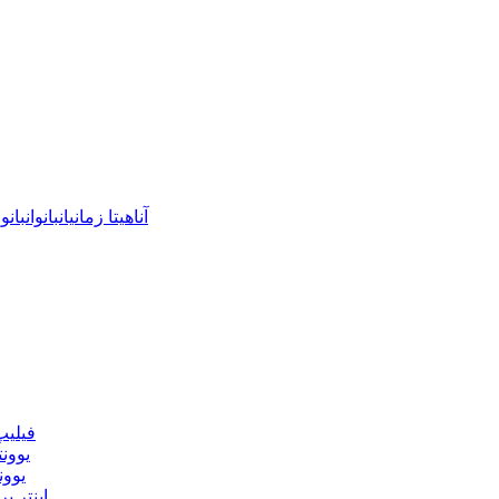
🏷️ برچسب‌ها:
آناهیتا زمانیان
بانوان
بانو
فیلیپ
یوونت
یوون
اینتر 