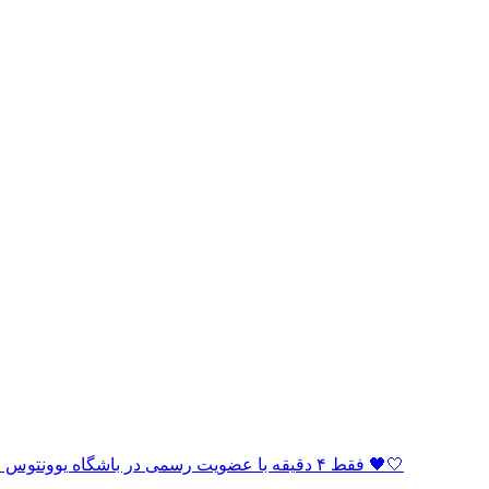
🏆 فقط ۴ دقیقه با عضویت رسمی در باشگاه یوونتوس فاصله دارید! به خانواده بیانکونری بپیوندید و بخشی از افتخار باشید 🖤🤍