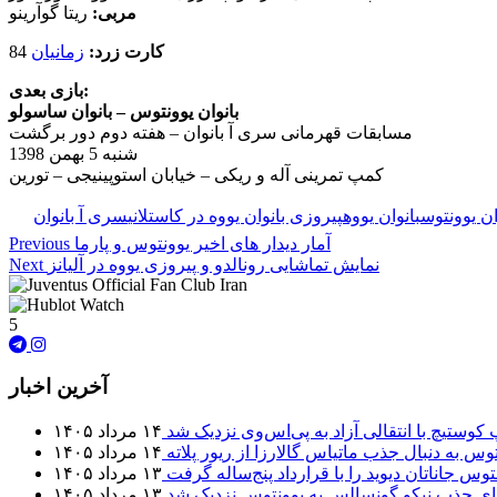
مربی:
ریتا گوآرینو
کارت زرد:
زمانیان
84
بازی بعدی:
بانوان یوونتوس – بانوان ساسولو
مسابقات قهرمانی سری آ بانوان – هفته دوم دور برگشت
شنبه 5 بهمن 1398
کمپ تمرینی آله و ریکی – خیابان استوپینیجی – تورین
ان یوونتوس
بانوان یووه
پیروزی بانوان یووه در کاستلانی
سری آ بانوان
آمار دیدار های اخیر یوونتوس و پارما
Previous
نمایش تماشایی رونالدو و پیروزی یووه در آلیانز
Next
5
آخرین اخبار
 کوستیچ با انتقالی آزاد به پی‌اس‌وی نزدیک شد
۱۴ مرداد ۱۴۰۵
وس به دنبال جذب ماتیاس گالارزا از ریور پلاته
۱۴ مرداد ۱۴۰۵
توس جاناتان دیوید را با قرارداد پنج‌ساله گرفت
۱۳ مرداد ۱۴۰۵
برای جذب نیکو گونسالس به یوونتوس نزدیک شد
۱۳ مرداد ۱۴۰۵