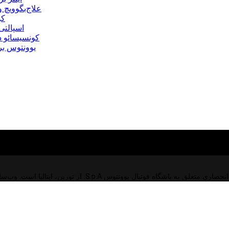
علاج‌بگوویچ
کو
اسپالتی
کونسیسائو در
یوونتوس بر
ق به باشگاه فوتبال یوونتوس S.p.A. از تورین، ایتالیا است. وب‌سایت رسمی باشگاه فوتبال یوونتوس S.p.A.