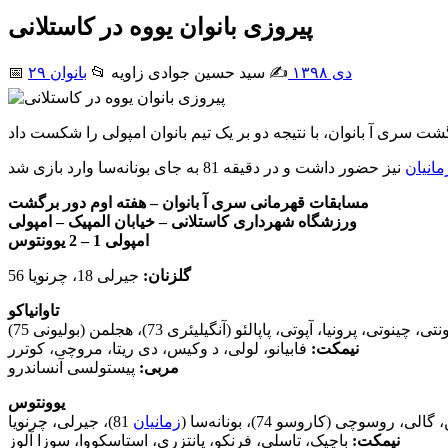
پیروزی بانوان یووه در کاستلانی
۲۹ دی ۱۳۹۸
✍️ سید حسین جوادی زاويه
📂
بانوان
📅
زمانیان
مسابقات قهرمانی سری آ بانوان – هفته اوم دور برگشت
ورزشگاه شهرداری کاستلانی – خیابان المپیک – امپولی
امپولی 1 – 2 یوونتوس
گلزنان:
جیرلی 18، چرنویا 56
تاوانیاکو
نیمکت:
فابیانو، لولی، د وکیس، دی ریتا، مروچی، کوترر
مربی:
پیستولسی آنساندرو
یوونتوس
زمانیان
81)، جیرلی، چرنویا
نیمکت:
باچیک، تاسلی، فرنکو، پانتزری، استاسکووا، سوزا آلوز