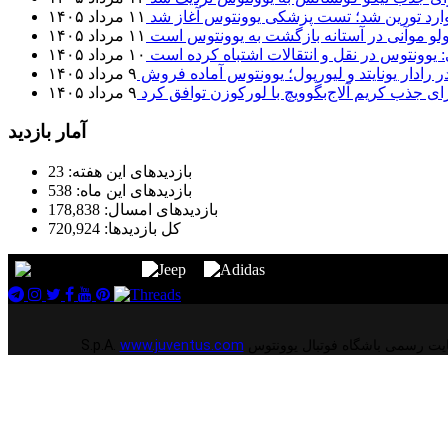
 وارد تورین شد؛ تست پزشکی یوونتوس آغاز شد
۱۱ مرداد ۱۴۰۵
لو موآنی در آستانه بازگشت به یوونتوس است
۱۱ مرداد ۱۴۰۵
: یوونتوس در نقل و انتقالات اشتباه کرده است
۱۰ مرداد ۱۴۰۵
 رادار یونایتد و لیورپول؛ یوونتوس آماده فروش
۹ مرداد ۱۴۰۵
ای جذب کریم آلاج‌بگوویچ با لورکوزن توافق کرد
۹ مرداد ۱۴۰۵
آمار بازدید
بازدیدهای این هفته:
23
بازدیدهای این ماه:
538
بازدیدهای امسال:
178,838
کل بازدیدها:
720,924
www.juventus.com