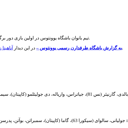
تیم بانوان باشگاه یوونتوس در اولین بازی دور برگشت سری آ بانوان، با نتیجه دو بر یک تیم بانوان امپولی را شکست داد.
نیز حضور داشت و در دقیقه 81 به جای بونانه‌سا وارد بازی شد.
به گزارش باشگاه طرفدارن رسمی یوونتوس –
در این دیدار
آناهیتا 
، گارنیئر (نس 81)، جیاتراس، واریاله، دی جولیئلمو (کاپیتان)، سیمونتی، چینوتی، پرونیا، آپوتی، پاپالئو (آنگیلیئری 73)، هجلمن (بولیونی 75)
جولیانی، سالوای (سیکورا 63)، گاما (کاپیتان)، سمبراتن، بوآتن، پدرسن، گالی، روسوچی (کاروسو 74)، بونانه‌سا (