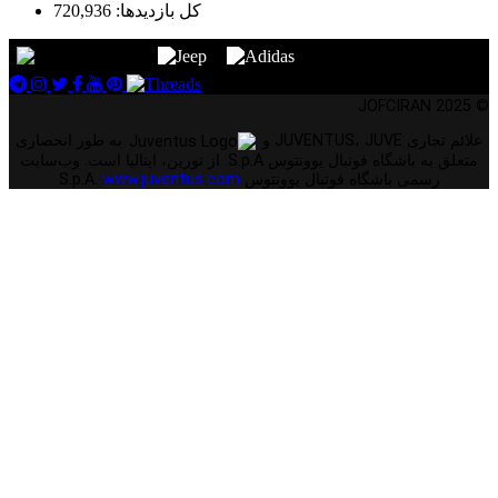
کل بازدیدها:
720,936
© 2025 JOFCIRAN
علائم تجاری JUVENTUS، JUVE و
به طور انحصاری
متعلق به باشگاه فوتبال یوونتوس S.p.A. از تورین، ایتالیا است. وب‌سایت
رسمی باشگاه فوتبال یوونتوس S.p.A.
www.juventus.com