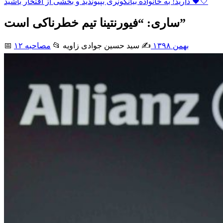
دارید! به خانواده بیانکونری بپیوندید و بخشی از افتخار باشید 🖤🤍
ساری: “فیورنتینا تیم خطرناکی است”
۱۲ بهمن ۱۳۹۸
✍️ سید حسین جوادی زاويه
📂
مصاحبه
📅