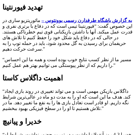
تهدید فیورنتینا
به گزارش باشگاه طرفدارن رسمی یوونتوس –
مائوریتزیو ساری در
این خصوص گفت: “فیورنتینا تیمی است که در دفاع با برتری نفری و
قدرت عمل میکند. آنها با داشتن بازیکنانی قوی تیم خطرناکی هستند.
در حالی که در دفاع باید شکل خود را حفظ کنیم تا تلاش های
حریفمان برای رسیدن به گل محدود شود، باید در حمله توپ را به
سرعت حرکت دهیم.”
“مسیر ما از نظر کسب نتایج خوب بوده است و همه ما این احساس
را داریم که از نظر پیوستگی می توانیم بهتر هم عمل کنیم.”
اهمیت داگلاس کاستا
“داگلاس بازیکن مهمی است و می تواند تغییری در روند بازی ایجاد
کند. هدف ما این است که او را به مدت دو ماه در عالی‌ترین شرایط
نگه داریم. او قادر است تعادل بازی ها را به نفع ما تغییر دهد. ما در
تلاش هستیم تا او را در سطح فیزیکی بهبود ببخشیم.”
خدیرا و پیانیچ
“خدیرا 3-4 روز آنفولانزا داشت و در تمرین حضور نداشت. شرایط او