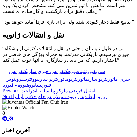
بهتر است اما هنوز با تیم تمرین نمی کند. مشخص کردن یک بازه
زمانی دقیق برای بازگشت او کار ساده ای نیست.”
“پیانیچ فقط دچار کبودی شده ولی برای بازی فردا آماده خواهد بود.”
نقل و انتقالات ژانویه
“من در طول تابستان و حتی در نقل و انتقالات کنونی از باشگاه
چیزی نپرسیدم. بازیکنانی قدرتمند به همراه ویژگی های خاصی در
اختیار داریم، که من باید در سازگاری با آنها خوب عمل کنم.”
🏷️ برچسب‌ها:
ساری
فیورنتینا
فیوره
کنفرانس خبری ساری
کنفرانس
خبری مائوریتزیو ساری
مائوریتزیو
مائوریتزیو ساری
یوونتوس
یوونتوس -
فیورنتینا
یووه
یووه - فیوره
انتقال قرضی مارکو پیاتسا به اندرلخت
Previous
رزرو بلیط دیدار یووه - میلان در جام حذفی ایتالیا
Next
8
آخرین اخبار