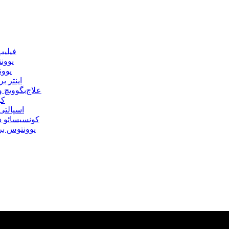
فیلیپ
یوونت
یوون
اینتر 
علاج‌بگوویچ
کو
اسپالتی
کونسیسائو در
یوونتوس بر