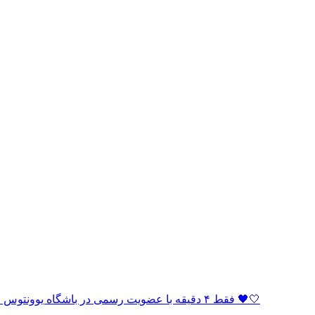
🏆 فقط ۴ دقیقه با عضویت رسمی در باشگاه یوونتوس فاصله دارید! به خانواده بیانکونری بپیوندید و بخشی از افتخار باشید 🖤🤍