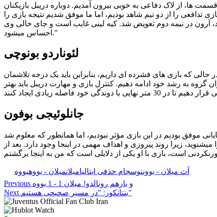
مت ها، از لاک دفاعی به خوبی بیرون آمدیم. دوباره دریبل بازیکنان
ی تدافعی را از دو تیم شاهد بودیم، اما ما موفق شدیم نتیجه بازی را
ند، آرون در نیمه دوم تعویض شد. کیه لینی غایب است و جای خالی وی
احساس میشود.”
لئوناردو بونوچی
ر حالی که بازی های فشرده ای داریم، بنابراین باید یک درجه تلاشمان
ان گروه به رشد خود ادامه دهیم. کنترل بازی و مهارت دریبل باید بهتر
جانلوئیجی بوفون
ه‌ای را دیدم که در مانورها روان بودن و این امری مهم برای کنترل بازی است. ما به همان اندازه که در گذشته در 20 متر پایانی موفق بودیم در این بازی مؤثر نبودیم، اما همانطور که معلوم شد
یشنوید، زیرا روند پیروزی و اهداف مهمی در اینجا وجود دارد. بعد از
برچسب‌ها:
آث میلان - یوونتوس
جام حذفی ایتالیا
میلان
میلان - یووه
یووه
و بازهم رونالدو! میلان 1 - 1 یووه
Previous
بنتانکور: "در مسیر صحیحی هستیم"
Next