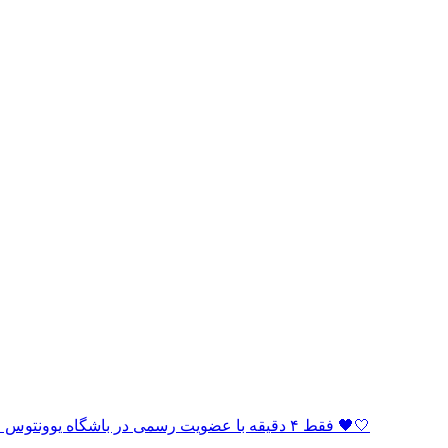
🏆 فقط ۴ دقیقه با عضویت رسمی در باشگاه یوونتوس فاصله دارید! به خانواده بیانکونری بپیوندید و بخشی از افتخار باشید 🖤🤍