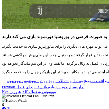
ده می تواند با مکاتبات بیشتر این بازیکن جوان را به خدمت بگیرد
و انتقالات یوونتوس
نقل و انتقالات یووه
یوونتوس
یوونتوس یووه
یووه
آمار بسیار خوب دروازه بانان تا اینجای فصل
Previous
یوونتوس به دنبال کای هاورتز
Next
6