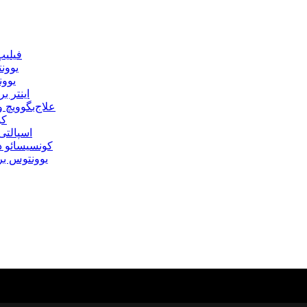
فیلیپ
یوونت
یوون
اینتر 
علاج‌بگوویچ
کو
اسپالتی
کونسیسائو در
یوونتوس بر