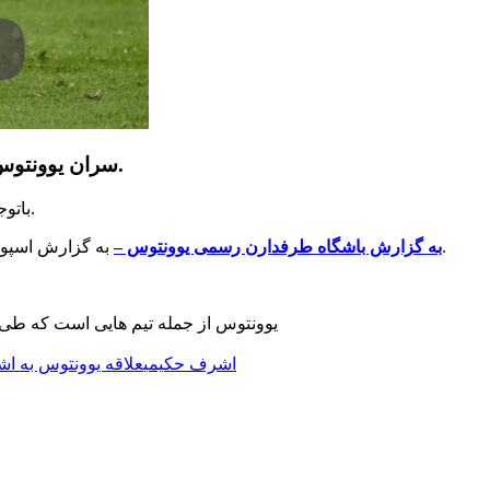
سران یوونتوس علاقه زیادی به مدافع راست رئال مادرید که در حال حاضر به صورت قرضی در بوروسیا دورتموند بازی می کند دارند.
باتوجه به عدم رضایت از دنیلو و ماتیا دشیلیو در این فصل، مدیران یوونتوس می تواند مهره های دیگری را برای مائوریتزیو ساری به خدمت بگیرند.
به گزارش اسپورت مدیاست، بیانکونری پس از نمایش بسیار خوب حکیمی در دورتموند تحت تأثیر قرار گرفتند و به دنبال جذب این ملی‌پوش مراکشی هستند.
به گزارش باشگاه طرفدارن رسمی یوونتوس –
یوونتوس از جمله تیم هایی است که طی چ
🏷️ برچسب‌ها:
اشرف حکیمی
علاقه یوونتوس به ا