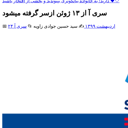
دارید! به خانواده بیانکونری بپیوندید و بخشی از افتخار باشید 🖤🤍
سری آ از ۱۳ ژوئن ازسر گرفته میشود
۲۴ اردیبهشت ۱۳۹۹
✍️ سید حسین جوادی زاويه
📂
سری آ
📅