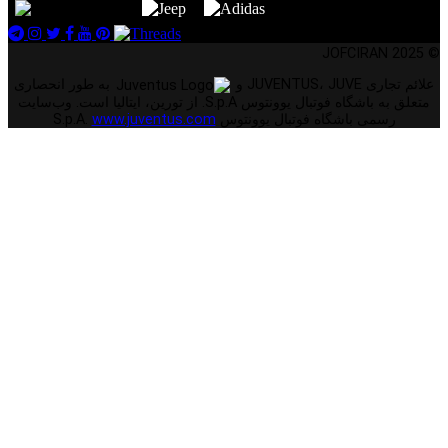
© 2025 JOFCIRAN
علائم تجاری JUVENTUS، JUVE و
به طور انحصاری
متعلق به باشگاه فوتبال یوونتوس S.p.A. از تورین، ایتالیا است. وب‌سایت
رسمی باشگاه فوتبال یوونتوس S.p.A.
www.juventus.com