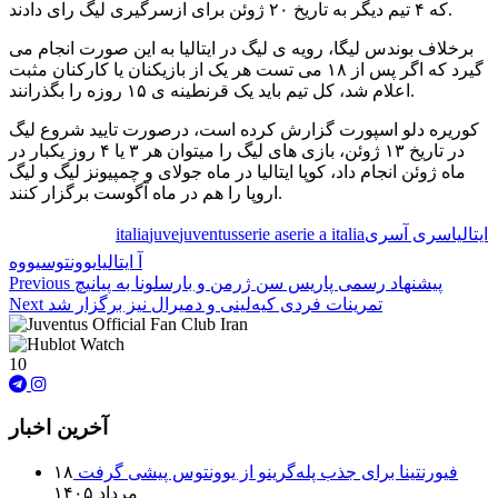
که ۴ تیم دیگر به تاریخ ۲۰ ژوئن برای ازسرگیری لیگ رای دادند.
برخلاف بوندس لیگا، رویه ی لیگ در ایتالیا به این صورت انجام می
گیرد که اگر پس از ۱۸ می تست هر یک از بازیکنان یا کارکنان مثبت
اعلام شد، کل تیم باید یک قرنطینه ی ۱۵ روزه را بگذرانند.
کوریره دلو اسپورت گزارش کرده است، درصورت تایید شروع لیگ
در تاریخ ۱۳ ژوئن، بازی های لیگ را میتوان هر ۳ یا ۴ روز یکبار در
ماه ژوئن انجام داد، کوپا ایتالیا در ماه جولای و چمپیونز لیگ و لیگ
اروپا را هم در ماه آگوست برگزار کنند.
ایتالیا
سری آ
سری
serie a italia
serie a
juventus
juve
italia
🏷️ برچسب‌ها:
آ ایتالیا
یوونتوس
یووه
پیشنهاد رسمی پاریس سن ژرمن و بارسلونا به پیانیچ
Previous
تمرینات فردی کیه‌لینی و دمیرال نیز برگزار شد
Next
10
آخرین اخبار
فیورنتینا برای جذب پله‌گرینو از یوونتوس پیشی گرفت
۱۸
مرداد ۱۴۰۵