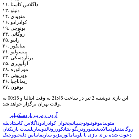
۱۱. داگلاس کاستا
۱۳. دنیلو
۱۴. متویدی
۱۶. کوادرادو
۱۹. بونوچی
۲۴. روگانی
۲۵. رابیو
۳۰. بنتانکور
۳۱. پینسولیو
۳۳. برناردسکی
۳۵. اولیویری
۳۸. موراتوره
۴۴. ووریونی
۴۶. زیماناچیا
۷۷. بوفون
این بازی دوشنبه 2 تیر در ساعت 21:45 به وقت ایتالیا و 00:15 به
وقت نهران برگزار خواهد شد.
🏷️ برچسب‌ها:
آرون رمزی
برناردسکی
بلیز
متوییدی
بوفون
بونوچی
پیانیچ
خوان کوادرادو
داگلاس کاستا
دنیله
روگانی
دنیلو
دیبالا
دیشیلیو
رودریگو بنتانکور
رونالدو
ساری
لیست بازیکنان
دعوت شده برای بازی با بلونیا
مائوریتزیو ساری
ماتیاس دلیخت
ووچیک