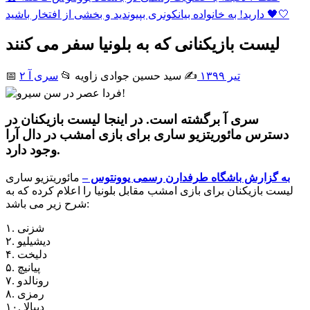
دارید! به خانواده بیانکونری بپیوندید و بخشی از افتخار باشید 🖤🤍
لیست بازیکنانی که به بلونیا سفر می کنند
۲ تیر ۱۳۹۹
✍️ سید حسین جوادی زاويه
📂
سری آ
📅
سری آ برگشته است. در اینجا لیست بازیکنان در
دسترس مائوریتزیو ساری برای بازی امشب در دال آرا
وجود دارد.
به گزارش باشگاه طرفدارن رسمی یوونتوس –
مائوریتزیو ساری
لیست بازیکنان برای بازی امشب مقابل بلونیا را اعلام کرده که به
شرح زیر می باشد:
۱. شزنی
۲. دیشیلیو
۴. دلیخت
۵. پیانیچ
۷. رونالدو
۸. رمزی
۱۰. دیبالا