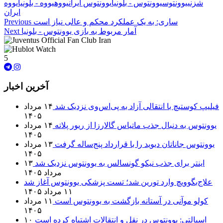
شزنی
یوونتوس
یوونتوس - بلونیا
یوونتوس ایران
یووه
یووه - بلونیا
یووه
ایران
ساری: به یک عملکرد محکم و عالی نیاز است
Previous
آمار مربوط به بازی یوونتوس - بلونیا
Next
5
آخرین اخبار
فیلیپ کوستیچ با انتقالی آزاد به پی‌اس‌وی نزدیک شد
۱۴ مرداد
۱۴۰۵
یوونتوس به دنبال جذب ماتیاس گالارزا از ریور پلاته
۱۴ مرداد
۱۴۰۵
یوونتوس جاناتان دیوید را با قرارداد پنج‌ساله گرفت
۱۳ مرداد
۱۴۰۵
اینتر برای جذب نیکو گونسالس به یوونتوس نزدیک شد
۱۳
مرداد ۱۴۰۵
علاج‌بگوویچ وارد تورین شد؛ تست پزشکی یوونتوس آغاز شد
۱۱ مرداد ۱۴۰۵
کولو موآنی در آستانه بازگشت به یوونتوس است
۱۱ مرداد
۱۴۰۵
اسپالتی: یوونتوس در نقل و انتقالات اشتباه کرده است
۱۰