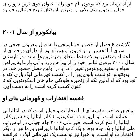
از آن زمان بود که بوفون نام خود را به عنوان قوی ترین دروازبان
جهان و بدون شک یکی از بهترین بازیکنان تاریخ فوتبال رقم زد.
بیانکونرو از سال ۲۰۰۱
گذشت ۶ فصل از حضور جیانلوئیجی یا به قول معروف جیجی در
سری آ با تحسین روزافزون او همراه بود. او دارای درجه ای از
اعتماد به نفس بود که فقط متعلق به بهترین ها است. در تابستان
سال ۲۰۰۱ بوفون لباس خود را از پیراهن زرد و آبی پارما به پیراهن
سیاه و سفید یوونتوس تغییر داد. او در اولین فصل حضور خود در
یوونتوس توانست بانوی پیر را در کسب قهرمانی لیگ یاری کند و
آنجا بود که او اولین تکه از زنجیره طولانی جام های اسکودتویی که تا
کنون کسب کرده است را به دست آورد.
قفسه افتخارات و قهرمانی های او
بوفون صاحب قفسه ای از افتخارات و جوایز است که در ایتالیا بی
همانند است. او با یووه ۱۱ اسکودتو، ۴ کاپ ایتالیا و ۶ سوپرکاپ
ایتالیا را فتح کرده است. قهرمانی ۲۰۰۶ جام جهانی در لباس تیم
ملی ایتالیا و یک جام یوفا و یک کاپ ایتالیا با پیراهن پارما نیز از دیگر
افتخارات او است. او اخیرا نیز توانست یک قهرمانی لیگ ۱ فرانسه