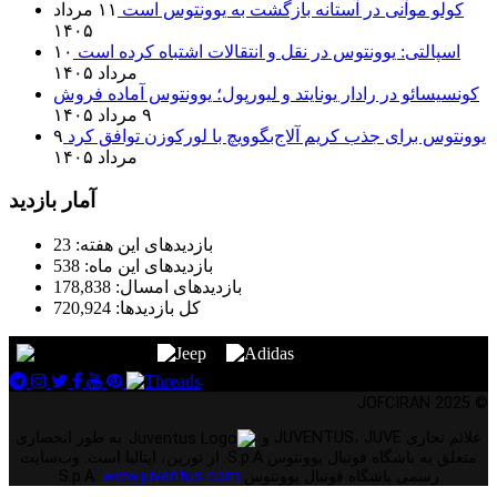
کولو موآنی در آستانه بازگشت به یوونتوس است
۱۱ مرداد
۱۴۰۵
اسپالتی: یوونتوس در نقل و انتقالات اشتباه کرده است
۱۰
مرداد ۱۴۰۵
کونسیسائو در رادار یونایتد و لیورپول؛ یوونتوس آماده فروش
۹ مرداد ۱۴۰۵
یوونتوس برای جذب کریم آلاج‌بگوویچ با لورکوزن توافق کرد
۹
مرداد ۱۴۰۵
آمار بازدید
بازدیدهای این هفته:
23
بازدیدهای این ماه:
538
بازدیدهای امسال:
178,838
کل بازدیدها:
720,924
© 2025 JOFCIRAN
علائم تجاری JUVENTUS، JUVE و
به طور انحصاری
متعلق به باشگاه فوتبال یوونتوس S.p.A. از تورین، ایتالیا است. وب‌سایت
رسمی باشگاه فوتبال یوونتوس S.p.A.
www.juventus.com