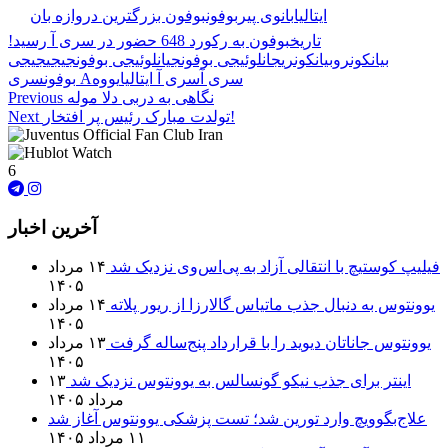
🏷️ برچسب‌ها:
ایتالیا
بانوی پیر
بوفون
بوفون بزرگترین دروازه بان
تاریخ
بوفون به رکورد 648 حضور در سری آ رسید!
بیانکونرو
بیانکونری
جانلوئیجی بوفون
جیانلوئیجی بوفون
جیجی
جیجی
سری آ
سری آ ایتالیا
یووه
سری A
بوفون
نگاهی به دربی دلا موله
Previous
تولدت مبارک رئیس پر افتخار!
Next
6
آخرین اخبار
فیلیپ کوستیچ با انتقالی آزاد به پی‌اس‌وی نزدیک شد
۱۴ مرداد
۱۴۰۵
یوونتوس به دنبال جذب ماتیاس گالارزا از ریور پلاته
۱۴ مرداد
۱۴۰۵
یوونتوس جاناتان دیوید را با قرارداد پنج‌ساله گرفت
۱۳ مرداد
۱۴۰۵
اینتر برای جذب نیکو گونسالس به یوونتوس نزدیک شد
۱۳
مرداد ۱۴۰۵
علاج‌بگوویچ وارد تورین شد؛ تست پزشکی یوونتوس آغاز شد
۱۱ مرداد ۱۴۰۵