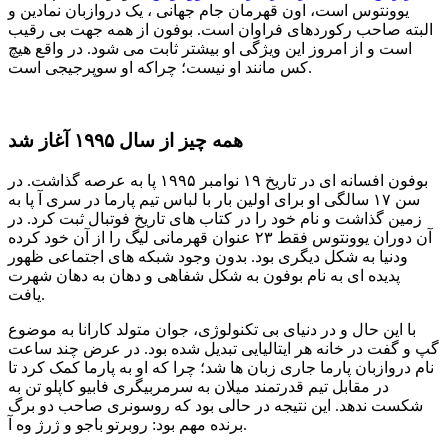
یوونتوس است، اون قهرمان جام جهانی ، یک دروازبان نمادین و
البته صاحب رکوردهای فراوان است. بوفون از همه جهت بی رقیب
است و از امروز این ویژگی او بیشتر ثابت می شود. در واقع هیچ
کس مانند او نیست؛ چراکه او سوپرجیجی است.
همه چیز از سال ۱۹۹۵ آغاز شد
بوفون افسانه ای در تاریخ ۱۹ نوامبر ۱۹۹۵ پا به عرصه گذاشت. در
سن ۱۷ سالگی او برای اولین بار با لباس تیم پارما در سری آ پا به
زمین گذاشت و نام خود را در کتاب های تاریخ فوتبال ثبت کرد. در
آن دوران یوونتوس فقط ۲۳ عنوان قهرمانی لیگ را از آن خود کرده
ودنیا به شکل دیگری بود. بدون وجود شبکه های اجتماعی ظهور
پدیده ای به نام بوفون به شکل شفاهی و دهان به دهان شهرت
یافت.
با این حال و در دنیای بی تکنولوژی، جوان متولد کارانا به موضوع
گپ و گفت در خانه هر ایتالیایی تبدیل شده بود. در عرض چند ساعت
نام دروازبان پارما جاری زبان ها شد؛ چرا که او به پارما کمک کرد تا
در مقابل تیم قدرتمند میلان به سرمربیگری فابیو کاپلو تن به
شکست ندهد. این نتیجه در حالی بود که روسونری صاحب دو برگ
برنده مهم بود: روبرتو باجو و ژرژ وه آ.