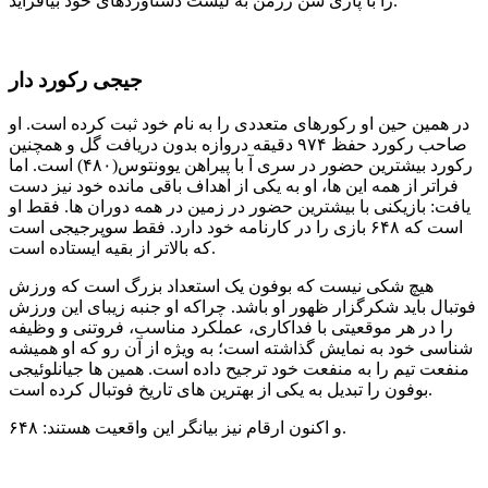
را با پاری سن ژرمن به لیست دستاوردهای خود بیافزاید.
جیجی رکورد دار
در همین حین او رکورهای متعددی را به نام خود ثبت کرده است. او
صاحب رکورد حفظ ۹۷۴ دقیقه دروازه بدون دریافت گل و همچنین
رکورد بیشترین حضور در سری آ با پیراهن یوونتوس(۴۸۰) است. اما
فراتر از همه این ها، او به یکی از اهداف باقی مانده خود نیز دست
یافت: بازیکنی با بیشترین حضور در زمین در همه دوران ها. فقط او
است که ۶۴۸ بازی را در کارنامه خود دارد. فقط سوپرجیجی است
که بالاتر از بقیه ایستاده است.
هیچ شکی نیست که بوفون یک استعداد بزرگ است که ورزش
فوتبال باید شکرگزار ظهور او باشد. چراکه او جنبه زیبای این ورزش
را در هر موقعیتی با فداکاری، عملکرد مناسب، فروتنی و وظیفه
شناسی خود به نمایش گذاشته است؛ به ویژه از آن رو که او همیشه
منفعت تیم را به منفعت خود ترجیح داده است. همین ها جیانلوئیجی
بوفون را تبدیل به یکی از بهترین های تاریخ فوتبال کرده است.
و اکنون ارقام نیز بیانگر این واقعیت هستند: ۶۴۸.