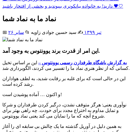
دارید! به خانواده بیانکونری بپیوندید و بخشی از افتخار باشید 🖤🤍
نماد ما به نماد شما
۲۶ تیر ۱۳۹۹
✍️ سید حسین جوادی زاويه
📂
سایر
📅
این امر از قدرت برند یوونتوس به وجود آمد.
به گزارش باشگاه طرفدارن رسمی یوونتوس –
این بر اساس تخیل
کسانی که از نظر هنری نماد ما را تفسیر می کردند، الگوبرداری شد.
این در حالی است که برای غلبه بر رقابت شدید، به لطف هواداران
رشد کرده است.
و اکنون … آماده پوشیدن است!
نوآوری یعنی: هرگز متوقف نشدن، درگیر کردن طرفداران و شرکا
و تمایل مداوم به اختراع مجدد برای خودت. چه راهی بهتر برای
شروع آنچه که ما را نمایان می کند یعنی نماد یوونتوس.
به همین دلیل در آوریل گذشته ما یک چالش بی سابقه ای را آغاز
کردیم. دوباره به تفسیر نماد یوونتوس در روشی هنری و تخیلی