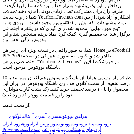
پرداختیم. این یک پیشنهاد بسیار جذاب بود که شما را برانگیخت.
طرفداران برای مشارکت تعداد زیادی بودند، اجازه دهید تخیالات
شما در وب سایت YourIcon.Juventus.com آشکار و آزاد شود. از بین
تمام پیشنهادات، که بیش از 4000 مورد وجود داشت، ورودی ها به
“پنج مورد نهایی” محدود شد. رأی گیری که در پلتفرم اجتماعی
برگزار شد، به تصمیم گیری کمک کرد. نماد برنده مشخص شد و این
مفهوم زندگی بخش بود.
ابتدا، به طور واقعی در نسخه ویژه ای از پیراهن Home در eFootball
PES 2020 ظاهر شد و اکنون، به صورت فیزیکی در نسخه
اختصاصی پیراهن “YourIcon X Juventus”، در فروشگاه آنلاین
باشگاه یوونتوس موجود است.
طرفداران رسمی هواداران باشگاه یوونتوس هم اکنون میتوانند با 10
درصد تخفیف از سمت کانون هواداری باشگاه یوونتوس در ایران این
محصول را با ۱۰ درصد تخفیف خريد کنند. (کد پشت کارت هواداری
خود را ور قسمت ووچر کد وارد کنید)
از دست ندهید!
🏷️ برچسب‌ها:
پیراهن یوونتوس
سری آ
سری آ ایتالیا
لوگوی
یوونتوس
نماد یوونتوس
یوونتوس
یوونتوس ایران
یووه
یووه ایران
اردوهای تابستانی یوونتوس آغاز شده است
Previous