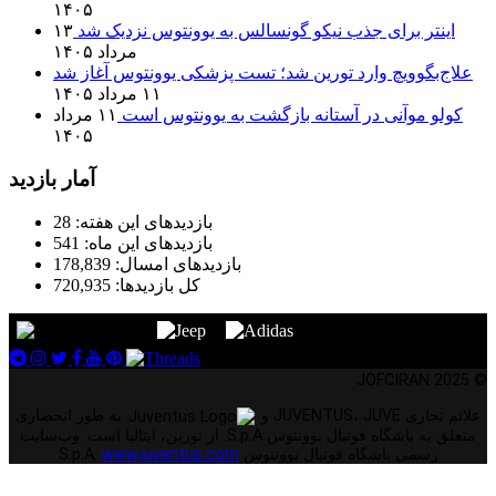
۱۴۰۵
اینتر برای جذب نیکو گونسالس به یوونتوس نزدیک شد
۱۳
مرداد ۱۴۰۵
علاج‌بگوویچ وارد تورین شد؛ تست پزشکی یوونتوس آغاز شد
۱۱ مرداد ۱۴۰۵
کولو موآنی در آستانه بازگشت به یوونتوس است
۱۱ مرداد
۱۴۰۵
آمار بازدید
بازدیدهای این هفته:
28
بازدیدهای این ماه:
541
بازدیدهای امسال:
178,839
کل بازدیدها:
720,935
© 2025 JOFCIRAN
علائم تجاری JUVENTUS، JUVE و
به طور انحصاری
متعلق به باشگاه فوتبال یوونتوس S.p.A. از تورین، ایتالیا است. وب‌سایت
رسمی باشگاه فوتبال یوونتوس S.p.A.
www.juventus.com