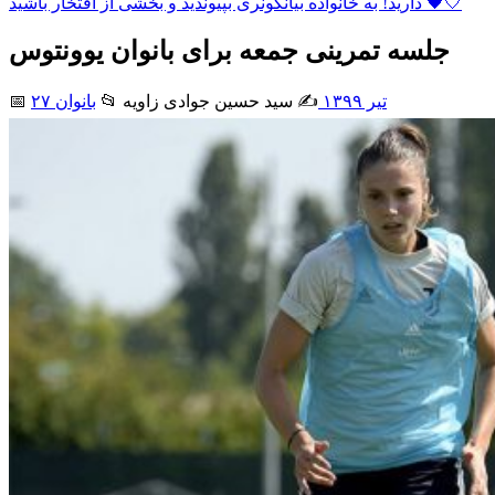
دارید! به خانواده بیانکونری بپیوندید و بخشی از افتخار باشید 🖤🤍
جلسه تمرینی جمعه برای بانوان یوونتوس
۲۷ تیر ۱۳۹۹
✍️ سید حسین جوادی زاويه
📂
بانوان
📅