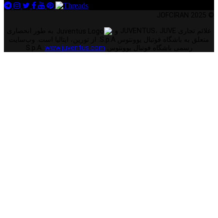
© 2025 JOFCIRAN
علائم تجاری JUVENTUS، JUVE و
به طور انحصاری
متعلق به باشگاه فوتبال یوونتوس S.p.A. از تورین، ایتالیا است. وب‌سایت
رسمی باشگاه فوتبال یوونتوس S.p.A.
www.juventus.com