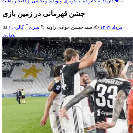
دارید! به خانواده بیانکونری بپیوندید و بخشی از افتخار باشید 🖤🤍
جشن قهرمانی در زمین بازی
۶ مرداد ۱۳۹۹
✍️ سید حسین جوادی زاويه
📂
سری آ
,
گالری
📅
تصاویر