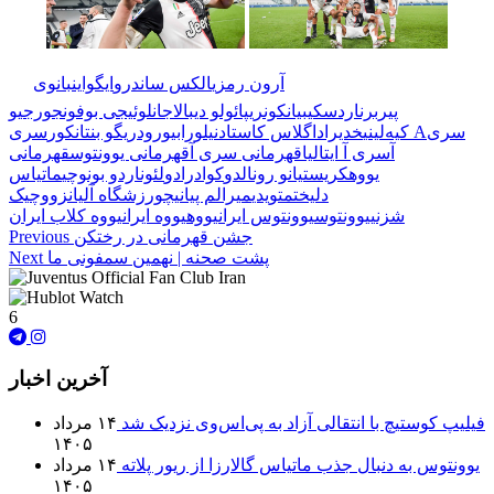
🏷️ برچسب‌ها:
آرون رمزی
الکس ساندرو
ایگواین
بانوی
پیر
برناردسکی
بیانکونری
پائولو دیبالا
جانلوئیجی بوفون
جورجیو
سری
سری A
کیه‌لینی
خدیرا
داگلاس کاستا
دنیلو
رابیو
رودریگو بنتانکور
آ
سری آ ایتالیا
قهرمانی سری آ
قهرمانی یوونتوس
قهرمانی
یووه
کریستیانو رونالدو
کوادرادو
لئوناردو بونوچی
ماتیاس
دلیخت
متویدی
میرالم پیانیچ
ورزشگاه آلیانز
ووچیک
شزنی
یوونتوس
یوونتوس ایران
یووه
یووه ایران
یووه کلاب ایران
جشن قهرمانی در رختکن
Previous
پشت صحنه | نهمین سمفونی ما
Next
6
آخرین اخبار
فیلیپ کوستیچ با انتقالی آزاد به پی‌اس‌وی نزدیک شد
۱۴ مرداد
۱۴۰۵
یوونتوس به دنبال جذب ماتیاس گالارزا از ریور پلاته
۱۴ مرداد
۱۴۰۵