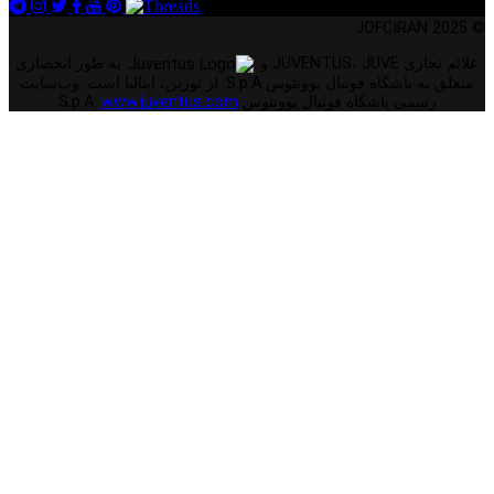
© 2025 JOFCIRAN
علائم تجاری JUVENTUS، JUVE و
به طور انحصاری
متعلق به باشگاه فوتبال یوونتوس S.p.A. از تورین، ایتالیا است. وب‌سایت
رسمی باشگاه فوتبال یوونتوس S.p.A.
www.juventus.com