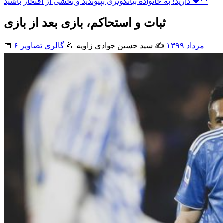
دارید! به خانواده بیانکونری بپیوندید و بخشی از افتخار باشید 🖤🤍
ثبات و استحاکم، بازی بعد از بازی
۶ مرداد ۱۳۹۹
✍️ سید حسین جوادی زاويه
📂
گالری تصاویر
📅