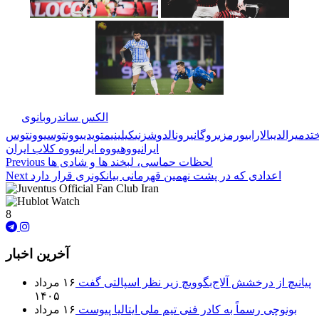
🏷️ برچسب‌ها:
الکس ساندرو
بانوی
ت
دمیرال
دیبالا
رابیو
رمزی
روگانی
رونالدو
شزنی
کیلینی
متویدی
یوونتوس
یوونتوس
ایران
یووه
یووه ایران
یووه کلاب ایران
لحظات حماسی، لبخند ها و شادی ها
Previous
اعدادی که در پشت نهمین قهرمانی بیانکونری قرار دارد
Next
8
آخرین اخبار
پیانیچ از درخشش آلاج‌بگوویچ زیر نظر اسپالتی گفت
۱۶ مرداد
۱۴۰۵
بونوچی رسماً به کادر فنی تیم ملی ایتالیا پیوست
۱۶ مرداد