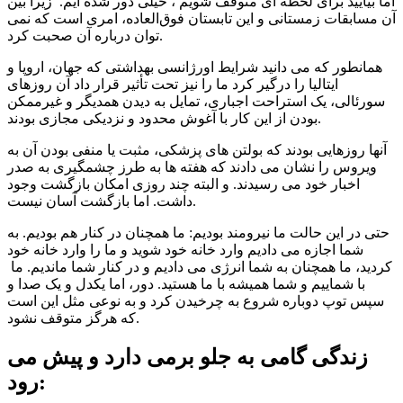
اما بیایید برای لحظه ای متوقف شویم ، خیلی دور شده ایم. زیرا بین
آن مسابقات زمستانی و این تابستان فوق‌العاده، امری است که نمی
توان درباره آن صحبت کرد.
همانطور که می دانید شرایط اورژانسی بهداشتی که جهان، اروپا و
ایتالیا را درگیر کرد ما را نیز تحت تأثیر قرار داد آن روزهای
سورئالی، یک استراحت اجباری، تمایل به دیدن همدیگر و غیرممکن
بودن از این کار با آغوش محدود و نزدیکی مجازی بودند.
آنها روزهایی بودند که بولتن های پزشکی، مثبت یا منفی بودن آن به
ویروس را نشان می دادند که هفته ها به طرز چشمگیری به صدر
اخبار خود می رسیدند. و البته چند روزی امکان بازگشت وجود
داشت. اما بازگشت آسان نیست.
حتی در این حالت ما نیرومند بودیم: ما همچنان در کنار هم بودیم. به
شما اجازه می دادیم وارد خانه خود شوید و ما را وارد خانه خود
کردید، ما همچنان به شما انرژی می دادیم و در کنار شما ماندیم. ما
با شماییم و شما همیشه با ما هستید. دور، اما یکدل و یک صدا و
سپس توپ دوباره شروع به چرخیدن کرد و به نوعی مثل این است
که هرگز متوقف نشود.
زندگی گامی به جلو برمی دارد و پیش می
رود: