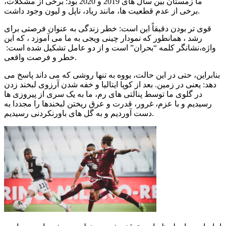
ما زمستان بین سال های 2019 و 2020 بود: برخی از مشکلات،
برخی از عدم قطعیت ها، مانند ریاد، ناپل و لیون وجود داشت.
قوی تر بودن دقیقاً این است: خطر زندگی به عنوان فرصتی برای
رشد ، همانطور که نمودار چینی ویجی به ما می آموزد ، که این
واژه،نشانگر کلمه “بحران” است و از دو عامل تشکیل شده است:
خطر و فرصت واقعی.
بنابراین، حتی در این حالت، یووه به تنها روشی که می داند پاسخ می
دهد: یعنی در زمین. بعد از کوپا ایتالیا و خفه شدن آرزوی لبخند زدن
در گلوی ما توسط پنالتی های رم، ما به یک سری از پیروزی ها
رسیدیم و با عزم، غرور، قدرت و عرق ریختن لبخندها را مجددا به
دست آوردیم و به گل های باورنکردنی رسیدیم.