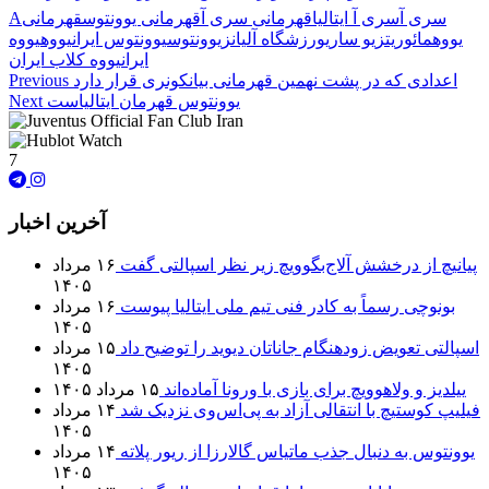
سری آ
سری آ ایتالیا
قهرمانی سری آ
قهرمانی یوونتوس
قهرمانی
A
یووه
مائوریتزیو ساری
ورزشگاه آلیانز
یوونتوس
یوونتوس ایران
یووه
یووه
ایران
یووه کلاب ایران
اعدادی که در پشت نهمین قهرمانی بیانکونری قرار دارد
Previous
یوونتوس قهرمان ایتالیاست
Next
7
آخرین اخبار
پیانیچ از درخشش آلاج‌بگوویچ زیر نظر اسپالتی گفت
۱۶ مرداد
۱۴۰۵
بونوچی رسماً به کادر فنی تیم ملی ایتالیا پیوست
۱۶ مرداد
۱۴۰۵
اسپالتی تعویض زودهنگام جاناتان دیوید را توضیح داد
۱۵ مرداد
۱۴۰۵
ییلدیز و ولاهوویچ برای بازی با ورونا آماده‌اند
۱۵ مرداد ۱۴۰۵
فیلیپ کوستیچ با انتقالی آزاد به پی‌اس‌وی نزدیک شد
۱۴ مرداد
۱۴۰۵
یوونتوس به دنبال جذب ماتیاس گالارزا از ریور پلاته
۱۴ مرداد
۱۴۰۵