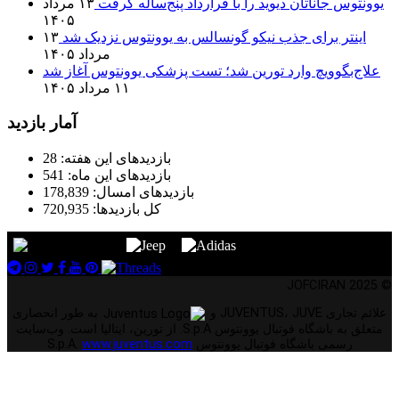
یوونتوس جاناتان دیوید را با قرارداد پنج‌ساله گرفت
۱۳ مرداد
۱۴۰۵
اینتر برای جذب نیکو گونسالس به یوونتوس نزدیک شد
۱۳
مرداد ۱۴۰۵
علاج‌بگوویچ وارد تورین شد؛ تست پزشکی یوونتوس آغاز شد
۱۱ مرداد ۱۴۰۵
آمار بازدید
بازدیدهای این هفته:
28
بازدیدهای این ماه:
541
بازدیدهای امسال:
178,839
کل بازدیدها:
720,935
© 2025 JOFCIRAN
علائم تجاری JUVENTUS، JUVE و
به طور انحصاری
متعلق به باشگاه فوتبال یوونتوس S.p.A. از تورین، ایتالیا است. وب‌سایت
رسمی باشگاه فوتبال یوونتوس S.p.A.
www.juventus.com