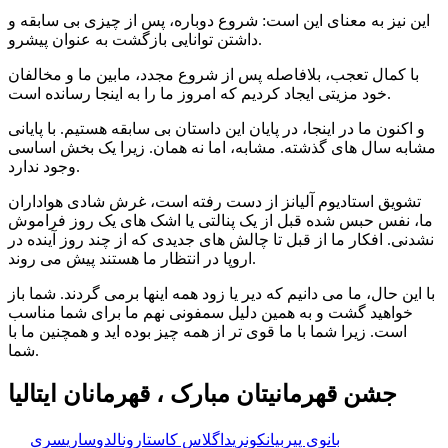
این نیز به معنای این است: شروع دوباره، پس از چیزی بی سابقه و
داشتن توانایی بازگشت به عنوان پیشرو.
با کمال تعجب، بلافاصله پس از شروع مجدد، مابین ما و مخالفان
خود مزیتی ایجاد کردیم که امروز ما را به اینجا رسانده است.
و اکنون ما در اینجا، در پایان این داستان بی سابقه هستیم. با پایانی
مشابه سال های گذشته. مشابه، اما نه همان. زیرا یک بخش اساسی
وجود ندارد.
تشویق استادیوم آلیانز از دست رفته است، غرش شادی هواداران
ما، نفس حبس شده قبل از یک پنالتی یا اشک های یک روز فراموش
نشدنی. افکار ما از قبل تا چالش های جدیدی که از چند روز آینده در
اروپا در انتظار ما هستند پیش می روند.
با این حال، ما می دانیم که دیر یا زود همه اینها برمی گردند. شما باز
خواهید گشت و به همین دلیل سمفونی نهم ما برای شما مناسب
است. زیرا شما با ما قوی تر از همه چیز بوده اید و همچنین ما با
شما.
جشن قهرمانیتان مبارک ، قهرمانان ایتالیا
🏷️ برچسب‌ها:
بانوی پیر
بیانکونری
داگلاس کاستا
رونالدو
ساری
سری