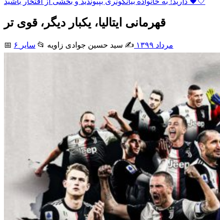
دارید! به خانواده بیانکونری بپیوندید و بخشی از افتخار باشید 🖤🤍
قهرمانی ایتالیا، یکبار دیگر، قوی تر
۶ مرداد ۱۳۹۹
✍️ سید حسین جوادی زاويه
📂
سایر
📅