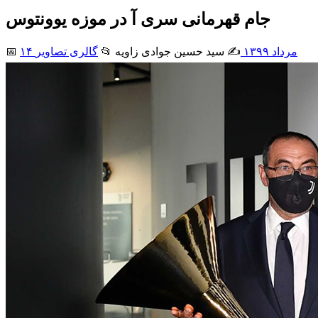
جام قهرمانی سری آ در موزه یوونتوس
۱۴ مرداد ۱۳۹۹
✍️ سید حسین جوادی زاويه
📂
گالری تصاویر
📅