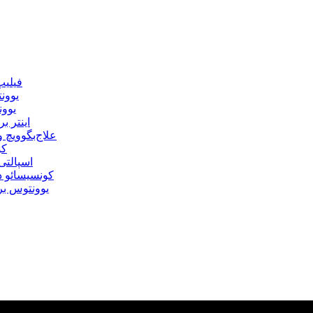
فیلیپ
یوونت
یوون
اینتر 
علاج‌بگوویچ
کو
اسپالتی
کونسیسائو در
یوونتوس بر