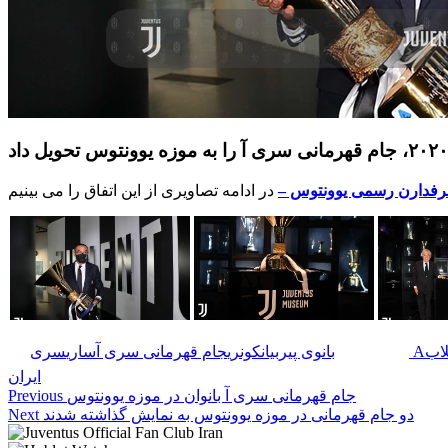
رفدارن رسمی یوونتوس –
لاب
سری A
🏷️ برچسب‌ها:
بانوی پیر
بیانکونری
جام قهرمانی سری آ
ساری
ایران
جام قهرمانی سری آ بانوان در موزه یوونتوس
Previous
دو جام قهرمانی در موزه یوونتوس به نمایش گذاشته شدند
Next