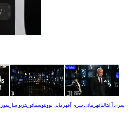
سری آ ایتالیا
قهرمانی سری آ
قهرمانی یوونتوس
مائوریتزیو ساری
موزه