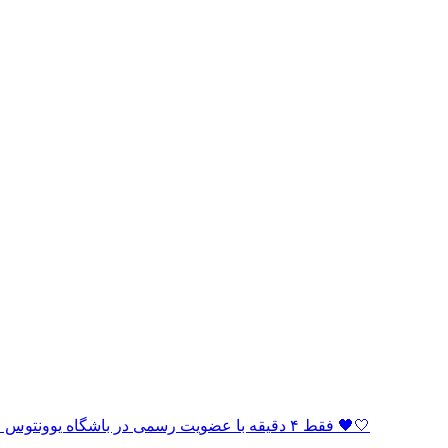
🏆 فقط ۴ دقیقه با عضویت رسمی در باشگاه یوونتوس فاصله دارید! به خانواده بیانکونری بپیوندید و بخشی از افتخار باشید 🖤🤍