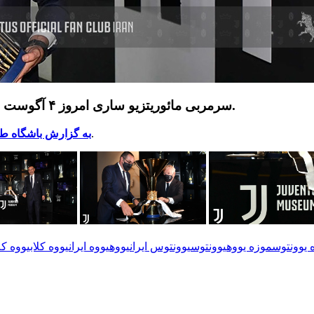
سرمربی ‏مائوریتزیو ساری ‏امروز ۴ آگوست ۲۰۲۰، جام قهرمانی سری آ را به موزه یوونتوس تحویل داد.
در ادامه تصاویری از این اتفاق را می بینیم.
به گزارش باشگاه ط
 یوونتوس
موزه یووه
یوونتوس
یوونتوس ایران
یووه
یووه ایران
یووه کلاب
یووه ک