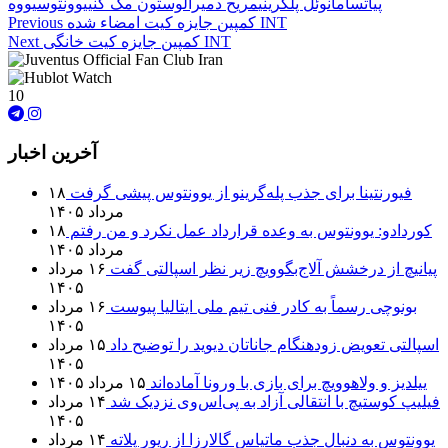
پیاتسا
مانوئل پلگرینی
مریح دمیرال
وستون مک کنی
یوونتوس
یووه
کمپین جایزه کیت امضاء شده INT
Previous
کمپین جایزه کیت خانگی INT
Next
10
آخرین اخبار
فیورنتینا برای جذب پله‌گرینو از یوونتوس پیشی گرفت
۱۸
مرداد ۱۴۰۵
کوردادو: یوونتوس به وعده قرارداد عمل نکرد و من رفتم
۱۸
مرداد ۱۴۰۵
پیانیچ از درخشش آلاج‌بگوویچ زیر نظر اسپالتی گفت
۱۶ مرداد
۱۴۰۵
بونوچی رسماً به کادر فنی تیم ملی ایتالیا پیوست
۱۶ مرداد
۱۴۰۵
اسپالتی تعویض زودهنگام جاناتان دیوید را توضیح داد
۱۵ مرداد
۱۴۰۵
ییلدیز و ولاهوویچ برای بازی با ورونا آماده‌اند
۱۵ مرداد ۱۴۰۵
فیلیپ کوستیچ با انتقالی آزاد به پی‌اس‌وی نزدیک شد
۱۴ مرداد
۱۴۰۵
یوونتوس به دنبال جذب ماتیاس گالارزا از ریور پلاته
۱۴ مرداد