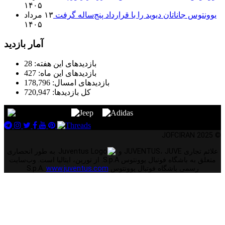
۱۴۰۵
یوونتوس جاناتان دیوید را با قرارداد پنج‌ساله گرفت
۱۳ مرداد
۱۴۰۵
آمار بازدید
بازدیدهای این هفته:
28
بازدیدهای این ماه:
427
بازدیدهای امسال:
178,796
کل بازدیدها:
720,947
© 2025 JOFCIRAN
علائم تجاری JUVENTUS، JUVE و
به طور انحصاری
متعلق به باشگاه فوتبال یوونتوس S.p.A. از تورین، ایتالیا است. وب‌سایت
رسمی باشگاه فوتبال یوونتوس S.p.A.
www.juventus.com