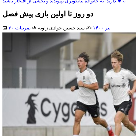
دارید! به خانواده بیانکونری بپیوندید و بخشی از افتخار باشید 🖤🤍
دو روز تا اولین بازی پیش فصل
۳۰ تیر ۱۴۰۰
✍️ سید حسین جوادی زاويه
📂
تمرینات
📅