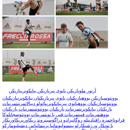
🏷️ برچسب‌ها:
آرتور ملو
بازیکن بانوی پیر
بازیکن بیانکونری
بازیکن
یوونتوس
بازیکن یووه
بازیکنان بانوی پیر
بازیکنان بیانکونری
بازیکنان
یوونتوس
بازیکنان یووه
بانوی پیر
بیانکونری
پائولو دیبالا
تمرین
تمرینات
بازیکنان بیانکونری
تمرینات بازیکنان یوونتوس
تمرینات بازیکنان
یووه
تمرینات فنی
تمرینات فنی با توپ
تمرینات یوونتوس
جانلوکا
فرابوتا
حمزه رافیا
دنیله روگانی
رادو دراگوسین
روند ریکاوری
ریکاوری
کار
با توپ
کار ورزشی
کارلو پینسولیو
ماتیا پرین
ماتیاس دیشیلیو
مارکو