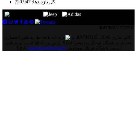
کل بازدیدها:
720,947
© 2025 JOFCIRAN
علائم تجاری JUVENTUS، JUVE و
به طور انحصاری
متعلق به باشگاه فوتبال یوونتوس S.p.A. از تورین، ایتالیا است. وب‌سایت
رسمی باشگاه فوتبال یوونتوس S.p.A.
www.juventus.com