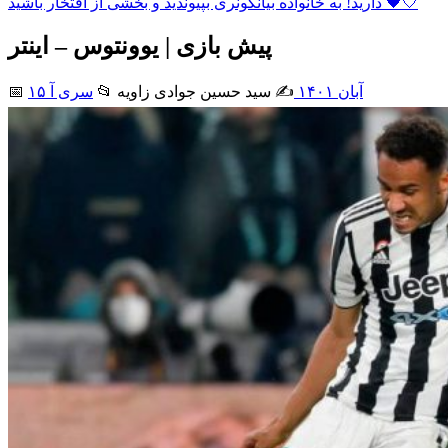
دارید! به خانواده بیانکونری بپیوندید و بخشی از افتخار باشید 🖤🤍
پیش بازی | یوونتوس – اینتر
۱۵ آبان ۱۴۰۱
✍️ سید حسین جوادی زاويه
📂
سری آ
📅