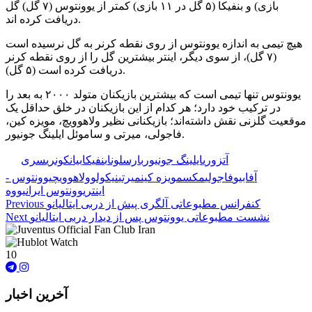
بازی) و بنفیکا (۵ گل در ۱۱ بازی) کمتر از یوونتوس (۷ گل) گل
دریافت کرده اند.
هیچ تیمی به اندازه یوونتوس از روی نقطه کرنر به گل نرسیده است
(۷ گل)، از سوی دیگر، اینتر بیشترین گل را از روی نقطه کرنر
دریافت کرده است (۵ گل).
یوونتوس تنها تیمی است که بیشترین بازیکنان متولد ۲۰۰۰ به بعد را
در ترکیب خود دارد؛ هر کدام از این بازیکنان در خلق حداقل یک
موقعیت گلزنی نقش داشته‌اند؛ بازیکنانی نظیر ولاهوویچ، مویزه کین،
فاجولی، میرتی و ساموئل ایلینگ جونیور.
🏷️ برچسب‌ها:
آتزوری
ایلینگ جونیور
بارسلونا
بنفیکا
بیانکونری
سری
آ
فابیو
فاجولی
مکس
مویزه کین
میرتی
نیکولو
ولاهوویچ
یوونتوس -
اینتر
یوونتوس ایران
یووه
کنفرانس مطبوعاتی آلگری پیش از دربی ایتالیانو
Previous
نشست مطبوعاتی یوونتوس پس از دیدار دربی ایتالیانو
Next
10
آخرین اخبار