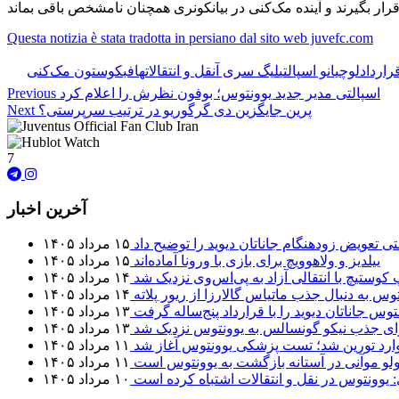
Questa notizia è stata tradotta in persiano dal sito web juvefc.com
رارداد
لوچیانو اسپالتی
لیگ سری آ
نقل و انتقالات
هافبک
وستون مک‌کنی
اسپالتی مدیر جدید یوونتوس؛ بوفون نظرش را اعلام کرد
Previous
پرین جایگزین دی گرگوریو در ترتیب سرپرستی؟
Next
7
آخرین اخبار
تی تعویض زودهنگام جاناتان دیوید را توضیح داد
۱۵ مرداد ۱۴۰۵
ییلدیز و ولاهوویچ برای بازی با ورونا آماده‌اند
۱۵ مرداد ۱۴۰۵
 کوستیچ با انتقالی آزاد به پی‌اس‌وی نزدیک شد
۱۴ مرداد ۱۴۰۵
وس به دنبال جذب ماتیاس گالارزا از ریور پلاته
۱۴ مرداد ۱۴۰۵
توس جاناتان دیوید را با قرارداد پنج‌ساله گرفت
۱۳ مرداد ۱۴۰۵
برای جذب نیکو گونسالس به یوونتوس نزدیک شد
۱۳ مرداد ۱۴۰۵
 وارد تورین شد؛ تست پزشکی یوونتوس آغاز شد
۱۱ مرداد ۱۴۰۵
لو موآنی در آستانه بازگشت به یوونتوس است
۱۱ مرداد ۱۴۰۵
: یوونتوس در نقل و انتقالات اشتباه کرده است
۱۰ مرداد ۱۴۰۵