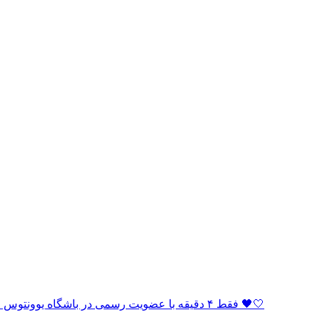
🏆 فقط ۴ دقیقه با عضویت رسمی در باشگاه یوونتوس فاصله دارید! به خانواده بیانکونری بپیوندید و بخشی از افتخار باشید 🖤🤍