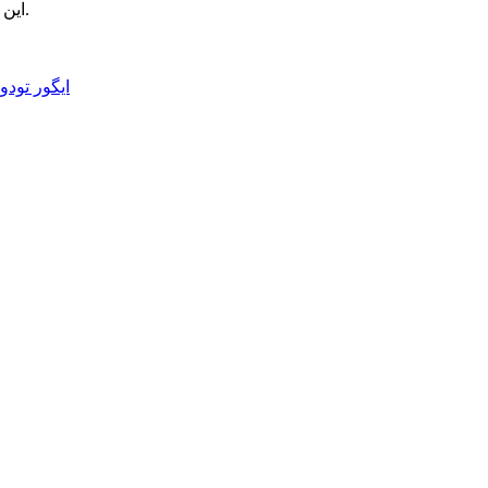
این وضعیت باعث شده که باشگاه و بازیکن در مسیر دشواری برای توافق قرار بگیرند و آینده مک‌کنی در بیانکونری همچنان نامشخص باقی بماند.
🏷️ برچسب‌ها:
ایگور تودو