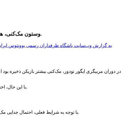
وستون مک‌کنی، هافبک آمریکایی، در آستانه جدایی از بیانکونری قرار دارد و مذاکرات تمدید قراردادش با باشگاه به بن‌بست خورده است.
به گزارش وب‌سایت باشگاه طرفداران رسمی یوونتوس ایرا
در دوران مربیگری ایگور تودور، مک‌کنی بیشتر بازیکن ذخیره بود ا
با این حال، اختلاف نظر بر سر حقوق سالانه مک‌کنی که خواهان افزایش از ۳ میلیون یورو است، باعث شده باشگاه فعلاً حاضر به قبول درخواست او نباشد.
با توجه به شرایط فعلی، احتمال جدایی مک‌کنی در پایان فصل بیشتر از تمدید قرارداد است. او از فوریه می‌تواند با باشگاه‌های دیگر مذاکره کرده و حتی قرارداد پیش‌قراردادی امضا کند.