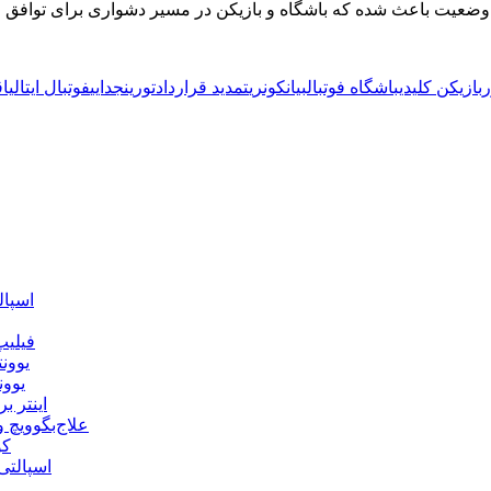
ر
بازیکن کلیدی
باشگاه فوتبال
بیانکونری
تمدید قرارداد
تورین
جدایی
فوتبال ایتالیا
ق
اسپال
فیلیپ
یوونت
یوون
اینتر 
علاج‌بگوویچ
کو
اسپالتی