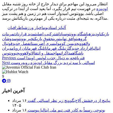
انتظار می‌رود این مهاجم برای دیدار خارج از خانه روز شنبه مقابل
اودینزه
در فهرست تیم قرار بگیرد، اما بعید است از ابتدا در ترکیب
اصلی باشد. یوونتوس امیدوار است هم در زمین و هم پشت میز
مذاکره، به نتیجه‌ای مثبت درباره یکی از مهم‌ترین بازیکنانش برسد.
🏷️ برچسب‌ها:
آلیانز استادیوم
اخبار ورزشی
اطرافیان
بازیکن
اودینزه
باشگاه یوونتوس
پاداش
ترکیب اصلی
تمدید قرارداد
تمرینات
گروهی
توافق نهایی
تورین
حقوق بازیکن
خبر یوونتوس
دوشان
ولاهوویچ
دیمین کومولی
سری آ
صربستان
فصل جدید
فوتبال
ایتالیا
قرارداد جدید
گلزنی
لیگ قهرمانان
لیگ قهرمانان اروپا
مدیران
باشگاه
مذاکرات
مهاجم
نقل و انتقالات
ولاهوویچ
یوونتوس
فنرباغچه به دنبال جذب لوئیس اوپندا است
Previous
اسپالتی با سه تردید بزرگ مقابل اودینزه روبه‌روست
Next
9
آخرین اخبار
پیانیچ از درخشش آلاج‌بگوویچ زیر نظر اسپالتی گفت
۱۶ مرداد
۱۴۰۵
بونوچی رسماً به کادر فنی تیم ملی ایتالیا پیوست
۱۶ مرداد