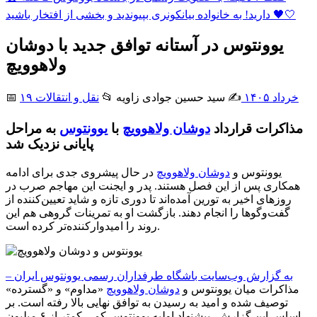
دارید! به خانواده بیانکونری بپیوندید و بخشی از افتخار باشید 🖤🤍
یوونتوس در آستانه توافق جدید با دوشان
ولاهوویچ
۱۹ خرداد ۱۴۰۵
✍️ سید حسین جوادی زاويه
📂
نقل و انتقالات
📅
مذاکرات قرارداد
دوشان ولاهوویچ
با
یوونتوس
به مراحل
پایانی نزدیک شد
یوونتوس و
دوشان ولاهوویچ
در حال پیشروی جدی برای ادامه
همکاری پس از این فصل هستند. پدر و ایجنت این مهاجم صرب در
روزهای اخیر به تورین آمده‌اند تا دوری تازه و شاید تعیین‌کننده از
گفت‌وگوها را انجام دهند. بازگشت او به تمرینات گروهی هم این
روند را امیدوارکننده‌تر کرده است.
به گزارش وب‌سایت باشگاه طرفداران رسمی یوونتوس ایران –
مذاکرات میان یوونتوس و
دوشان ولاهوویچ
«مداوم» و «گسترده»
توصیف شده و امید به رسیدن به توافق نهایی بالا رفته است. بر
اساس این گزارش، پیشنهاد اولیه یوونتوس کمی کمتر از ۶ میلیون