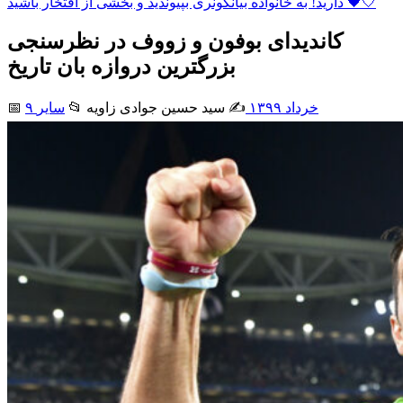
دارید! به خانواده بیانکونری بپیوندید و بخشی از افتخار باشید 🖤🤍
کاندیدای بوفون و زووف در نظرسنجی
بزرگترین دروازه بان تاریخ
۹ خرداد ۱۳۹۹
✍️ سید حسین جوادی زاويه
📂
سایر
📅