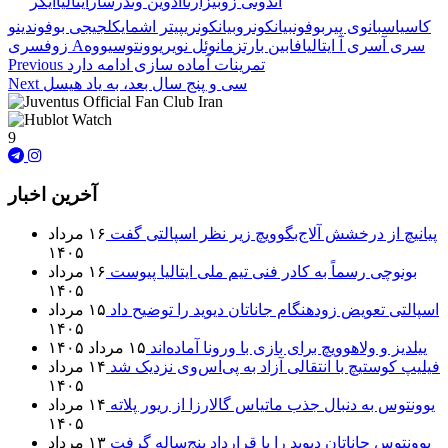
🏷️ برچسب‌ها:
آندونی زوبیزارتا
ادوین وندرسار
ایتالیا
ایکر
کاسیاس
بانوی پیر
بوفون
بیانکونرو
بیانکونری
پیتر اشمایکل
جیجی بوفون
دینو
سری آ
سری آ ایتالیا
فابین بارتز
مانوئل نویر
یوونتوس
یووه
سری A
زوف
تمرینات آماده سازی ادامه دارد
Previous
سی و پنج سال بعد، به یاد هیسل
Next
9
آخرین اخبار
پیانیچ از درخشش آلاج‌بگوویچ زیر نظر اسپالتی گفت
۱۶ مرداد
۱۴۰۵
بونوچی رسماً به کادر فنی تیم ملی ایتالیا پیوست
۱۶ مرداد
۱۴۰۵
اسپالتی تعویض زودهنگام جاناتان دیوید را توضیح داد
۱۵ مرداد
۱۴۰۵
ییلدیز و ولاهوویچ برای بازی با ورونا آماده‌اند
۱۵ مرداد ۱۴۰۵
فیلیپ کوستیچ با انتقالی آزاد به پی‌اس‌وی نزدیک شد
۱۴ مرداد
۱۴۰۵
یوونتوس به دنبال جذب ماتیاس گالارزا از ریور پلاته
۱۴ مرداد
۱۴۰۵
یوونتوس جاناتان دیوید را با قرارداد پنج‌ساله گرفت
۱۳ مرداد