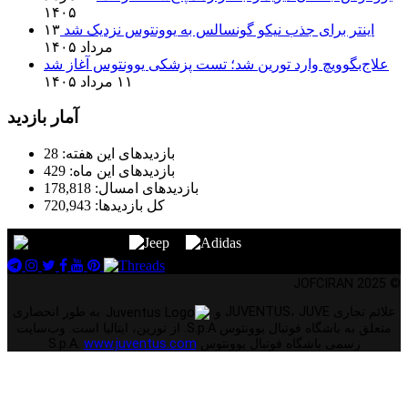
۱۴۰۵
اینتر برای جذب نیکو گونسالس به یوونتوس نزدیک شد
۱۳
مرداد ۱۴۰۵
علاج‌بگوویچ وارد تورین شد؛ تست پزشکی یوونتوس آغاز شد
۱۱ مرداد ۱۴۰۵
آمار بازدید
بازدیدهای این هفته:
28
بازدیدهای این ماه:
429
بازدیدهای امسال:
178,818
کل بازدیدها:
720,943
© 2025 JOFCIRAN
علائم تجاری JUVENTUS، JUVE و
به طور انحصاری
متعلق به باشگاه فوتبال یوونتوس S.p.A. از تورین، ایتالیا است. وب‌سایت
رسمی باشگاه فوتبال یوونتوس S.p.A.
www.juventus.com