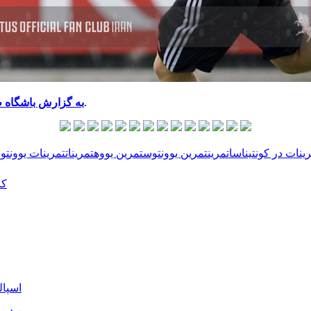
تصاویر جلسه تمرینی امروز در کونتیناسا.
به گزارش باشگاه 
رینات در کونتیناسا
تمرین
تمرین یوونتوس
تمرین یووه
تمرینات
تمرینات یوونتو
کا
اسپال