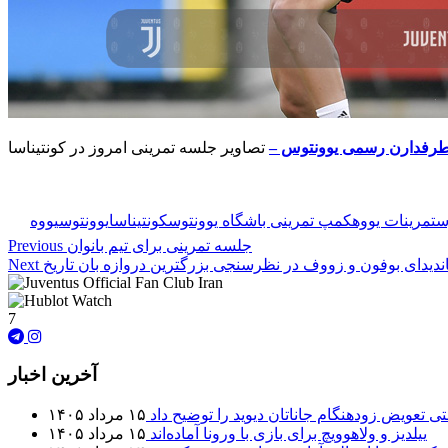
طرفدارن رسمی یوونتوس –
س
تمرینات یووه
کمپ تمرینی باشگاه یوونتوس
کونتیناسا
یوونتوس
یووه
جلسه تمرینی برای تیم بانوان
Previous
ندیدای بوفون و زووف در نظرسنجی بزرگترین دروازه بان تاریخ
Next
7
آخرین اخبار
تی تعویض زودهنگام جاناتان دیوید را توضیح داد
۱۵ مرداد ۱۴۰۵
ییلدیز و ولاهوویچ برای بازی با ورونا آماده‌اند
۱۵ مرداد ۱۴۰۵