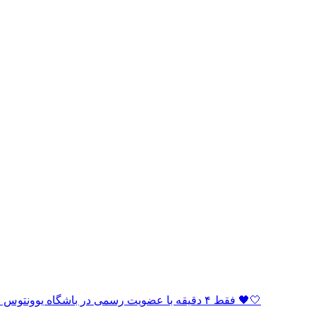
🏆 فقط ۴ دقیقه با عضویت رسمی در باشگاه یوونتوس فاصله دارید! به خانواده بیانکونری بپیوندید و بخشی از افتخار باشید 🖤🤍