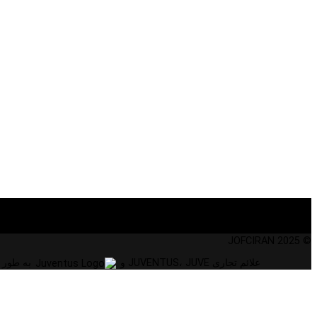
© 2025 JOFCIRAN
علائم تجاری JUVENTUS، JUVE و
به طور انحصاری متعل