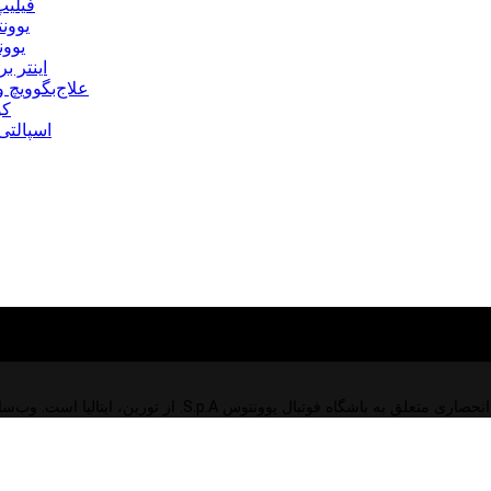
فیلیپ
یوونت
یوون
اینتر 
علاج‌بگوویچ
کو
اسپالتی
ق به باشگاه فوتبال یوونتوس S.p.A. از تورین، ایتالیا است. وب‌سایت رسمی باشگاه فوتبال یوونتوس S.p.A.