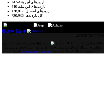
بازدیدهای این هفته:
24
بازدیدهای این ماه:
440
بازدیدهای امسال:
178,817
کل بازدیدها:
720,936
© 2025 JOFCIRAN
علائم تجاری JUVENTUS، JUVE و
به طور انحصاری
متعلق به باشگاه فوتبال یوونتوس S.p.A. از تورین، ایتالیا است. وب‌سایت
رسمی باشگاه فوتبال یوونتوس S.p.A.
www.juventus.com