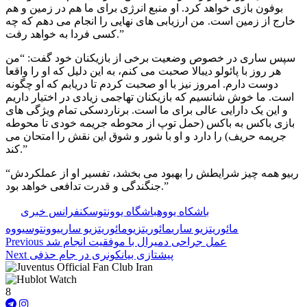
بوفون بازی خواهد کرد. او منبع انرژی برای ما هم در زمین و هم
خارج از زمین است. من ارزیابی های نهایی را انجام می دهم که چه
کسی فردا به خواهد رفت.”
سپس ساری در خصوص وضعیت برخی از بازیکنان خود گفت: “من
هر روز با پائولو دیبالا صحبت می کنم، به این دلیل که او را واقعا
دوست دارم. امروز نیز با او صحبت کردم تا دریابم که او چگونه
است. ما خوش شانسیم که بازیکنان تهاجمی زیادی در اختیار داریم
و این یک دارایی عالی برای ما است. برناردسکی تمام ویژگی های
بازی باکس به باکس (حمل توپ از محوطه جریمه خودی تا محوطه
جریمه حریف) را دارد و او با شور و شوق این نقش را امتحان می
کند.”
“ربیو همه چیز شرایطش را بهبود می بخشد، تفسیر او از عملکردش
جنگندگی و قدرت تدافعی خواهد بود.”
🏷️ برچسب‌ها:
باشکاه یووه
باشگاه یوونتوس
کنفرانس خبری
مائوریتزیو ساری
مائوریتزیو
مائوریتزیو ساری
یوونتوس
یووه
عمل جراحی دمیرال با موفقیت انجام شد
Previous
پیشتازی بیانکونری در جام حذفی
Next
8