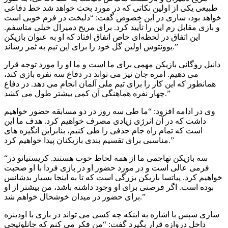
طبیعی یکی از اولین نکاتی که در مورد بحث خواهد شد خط دفاعی
خواهد بود، ساری در این خصوص گفت: “دلیخت در فرم خوبی است
و بازی مقابل رم این را تأیید کرد. برای مریح دمیرال خیلی متاسفم.
این اتفاق در لحظه‌ای خاص اتفاق افتاد که او به عنوان بازیکن
یوونتوس اولین گل خود را برای این تیم به ثمر رساند.”
دانیل روگانی بازیکن مهمی برای ما است و ما او را مورد توجه قرار
می دهیم. امره جان نیز می تواند در دفاع سه نفره بازی کند،
همانطور که این کار را برای تیم ملی آلمان انجام می دهد. در دفاع
چهار نفره هماهنگی آن کمی بیشتر طول می کشد.”
وی در ادامه افزود: “ما طی سه روز در دو مسابقه حضور خواهیم
داشت که در آن انرژی زیادی مصرف خواهیم کرد. هدف ما این
است که تمام راه جام حذفی را طی کنیم، بنابراین انگیزه های
مناسبی برای تقسیم بندی بازیکنان پیدا خواهیم کرد.”
“سه بازیکن تهاجمی ما از همه لحاظ خوب هستند. کریستیانو در
فرمی عالی است و در مورد حضور او در بازی فردا با او صحبت
خواهیم کرد. پیاتسا بازیکن بزرگی است که تا به اینجا بسیار بدشانس
بوده است. اگر فرصتی برای او وجود داشته باشد، من بیشتر از او
برای حضور در میدان خوشحال خواهم شد.”
ساری سپس با اشاره به اینکه چه کسی می تواند در بازی با اودینزه
داخل دروازه قرار بگیرد گفت: “من فکر می کنم که جانلوئیجی