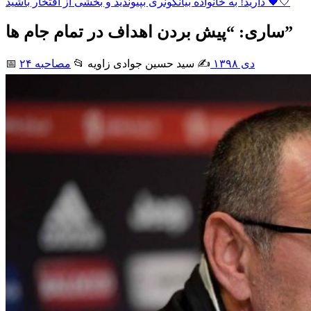
دارید! به خانواده بیانکونری بپیوندید و بخشی از افتخار باشید 🖤🤍
ساری: “پیش بردن اهداف در تمام جام ها”
۲۴ دی ۱۳۹۸
✍️ سید حسین جوادی زاويه
📂
مصاحبه
📅