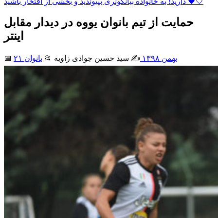
دارید! به خانواده بیانکونری بپیوندید و بخشی از افتخار باشید 🖤🤍
حمایت از تیم بانوان یووه در دیدار مقابل
اینتر
۲۱ بهمن ۱۳۹۸
✍️ سید حسین جوادی زاويه
📂
بانوان
📅