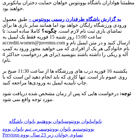
مطمئناً هواداران باشگاه یوونتوس خواهان حمایت دختران بیانکونری
خواهند بود.
به گزارش باشگاه طرفدارن رسمی یوونتوس –
طبق معمول
ورودی ورزشگاه رایگان خواهد بود اما همانند سایر بازی ها برای
تماشای بازی ثبت نام لازم است.
چگونه؟
کاملا ساده است: تا
ساعت 15:00 روز شنبه 15 فوریه فقط یک ایمیل به
accrediti.women@juventus.com ارسال کنید و در متن ایمیل نام و
نام خانوادگی هر یک از افرادی که می خواهید مجوز ورود به کمپ
آله و ریکی را داشته باشند بنویسید (برای هر درخواست حداکثر 4
نام).
یکشنبه 16 فوریه درب های ورزشگاه ها از ساعت 11:30 صبح بر
روی عموم باز است. تنها کاری که باید انجام دهید این است که با
چاپ تأییدیه ایمیل به ورودی‌ها مراجعه کنید.
توجه:
درخواست هایی که پس از زمان مشخص شده دریافت شود
مورد توجه واقع نمی شود.
🏷️ برچسب‌ها:
بانوان
بانوان یوونتوس
بانوان یووه
تیم بانوان باشگاه
یوونتوس
تیم بانوان یوونتوس
مربی تیم بانوان یووه
تساوی جوانان زیر 23 سال یووه
Previous