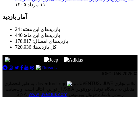
۱۱ مرداد ۱۴۰۵
آمار بازدید
بازدیدهای این هفته:
24
بازدیدهای این ماه:
440
بازدیدهای امسال:
178,817
کل بازدیدها:
720,936
© 2025 JOFCIRAN
علائم تجاری JUVENTUS، JUVE و
به طور انحصاری
متعلق به باشگاه فوتبال یوونتوس S.p.A. از تورین، ایتالیا است. وب‌سایت
رسمی باشگاه فوتبال یوونتوس S.p.A.
www.juventus.com