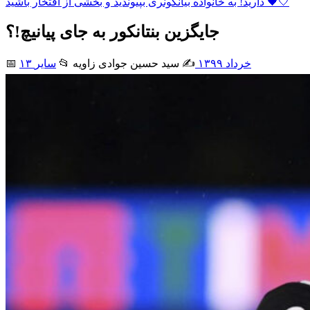
دارید! به خانواده بیانکونری بپیوندید و بخشی از افتخار باشید 🖤🤍
جایگزین بنتانکور به جای پیانیچ!؟
۱۳ خرداد ۱۳۹۹
✍️ سید حسین جوادی زاويه
📂
سایر
📅