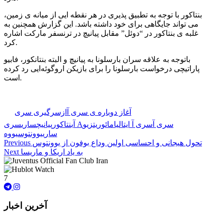
بنتاکور با توجه به تطبیق پذیری در هر نقطه ایی از میانه ی زمین،
می تواند جایگاهی برای خود داشته باشد. این گزارش همچنین به
غلبه ی بنتاکور در “دوئل” مقابل پیانیچ در ترنسفر مارکت اشاره
کرد.
باتوجه به علاقه سران بارسلونا به پیانیچ و البته بنتانکور، فابیو
پاراتیچی درخواست بارسلونا را برای بازیکن اروگوئه‌ایی رد کرده
است.
🏷️ برچسب‌ها:
آغاز دوباره ی سری آ
ازسرگیری سری
سری آ
سری آ ایتالیا
مائوریتزیو
سری A
آ
بنتاکور
پیانیچ
ساری
ساری
یوونتوس
یووه
تحول هیجانی و احساسی اولین وداع بوفون از یوونتوس
Previous
به یاد اریکا و ماریسا
Next
7
آخرین اخبار