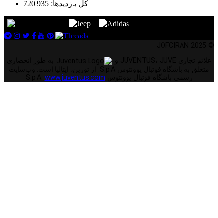
کل بازدیدها:
720,935
© 2025 JOFCIRAN
علائم تجاری JUVENTUS، JUVE و
به طور انحصاری
متعلق به باشگاه فوتبال یوونتوس S.p.A. از تورین، ایتالیا است. وب‌سایت
رسمی باشگاه فوتبال یوونتوس S.p.A.
www.juventus.com