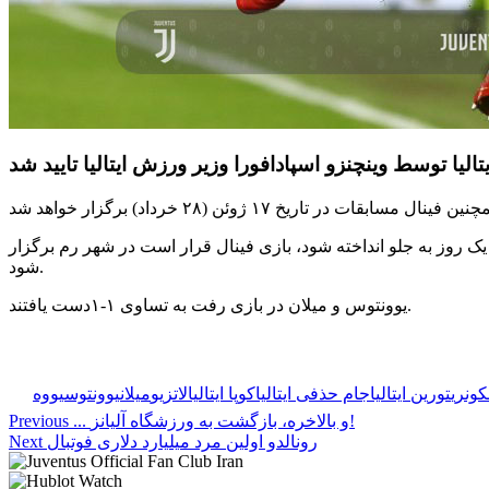
 روز به جلو انداخته شود، بازی فینال قرار است در شهر رم برگزار
شود.
یوونتوس و میلان در بازی رفت به تساوی ۱-۱دست یافتند.
نکونری
تورین ایتالیا
جام حذفی ایتالیا
کوپا ایتالیا
لاتزیو
میلان
یوونتوس
یووه
... و بالاخره، بازگشت به ورزشگاه آلیانز!
Previous
رونالدو اولین مرد میلیارد دلاری فوتبال
Next