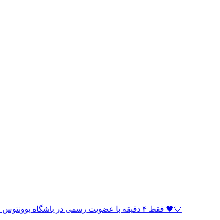
🏆 فقط ۴ دقیقه با عضویت رسمی در باشگاه یوونتوس فاصله دارید! به خانواده بیانکونری بپیوندید و بخشی از افتخار باشید 🖤🤍