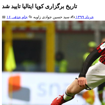
تاریخ برگزاری کوپا ایتالیا تایید شد
۱۶ خرداد ۱۳۹۹
✍️ سید حسین جوادی زاويه
📂
جام حذفی
📅