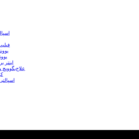
اسپال
فیلیپ
یوونت
یوون
اینتر 
علاج‌بگوویچ
کو
اسپالتی