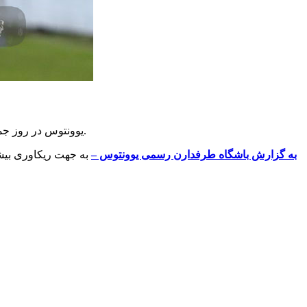
یوونتوس در روز جمعه ۱۲ ژوئن (۲۳ خرداد) در ورزشگاه آلیانز به مصاف میلان می رود. همچنین فینال مسابقات در تاریخ ۱۷ ژوئن (۲۸ خرداد) برگزار خواهد شد.
ست در شهر رم برگزار
به گزارش باشگاه طرفدارن رسمی یوونتوس –
️ برچسب‌ها: