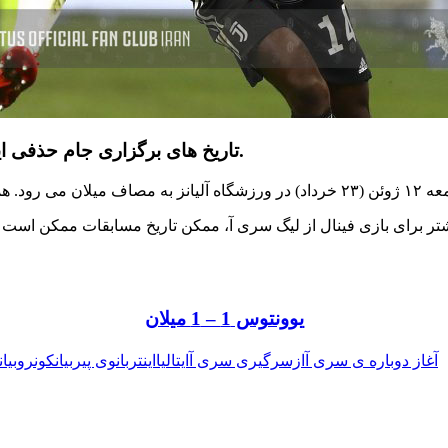
تاریخ های برگزاری جام حذفی ایتالیا توسط وینچنزو اسپادافورا وزیر ورزش ایتالیا تایید شد.
 مسابقات ممکن است یک روز به جلو انداخته شود، بازی فینال قرار ا
یوونتوس 1 – 1 میلان
نری
بیانکونرو
بانوی پیر
اینتر
ایتالیا
ازسرگیری سری آ
آغاز دوباره ی سری آ
