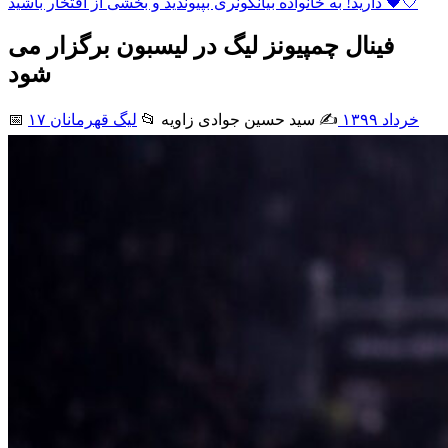
دارید! به خانواده بیانکونری بپیوندید و بخشی از افتخار باشید 🖤🤍
فینال چمپیونز لیگ در لیسبون برگزار می
شود
۱۷ خرداد ۱۳۹۹
✍️ سید حسین جوادی زاويه
📂
لیگ قهرمانان
📅