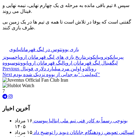
سپس ۸ تیم باقی مانده به مرحله ی یک چهارم نهایی، نیمه نهایی و
فینال می روند.
گفتنی است که یوفا در تلاش است تا همه ی تیم ها در یک زمین بی
طرف بازی کنند.
🏷️ برچسب‌ها:
بازی یوونتوس در لیگ قهرمانان
بانوی
پیر
بیانکونرو
بیانکونری
تاریخ بازی های لیگ قهرمانان اروپا
چمپیونز
لیگ
فینال لیگ قهرمانان اروپا
لیگ قهرمانان اروپا
یوونتوس
یووه
رونالدو اولین مرد میلیارد دلاری فوتبال
Previous
کیه‌لینی: "به جدایی از یووه نزدیک شده بودم"
Next
7
آخرین اخبار
بونوچی رسماً به کادر فنی تیم ملی ایتالیا پیوست
۱۶ مرداد
۱۴۰۵
اسپالتی تعویض زودهنگام جاناتان دیوید را توضیح داد
۱۵ مرداد