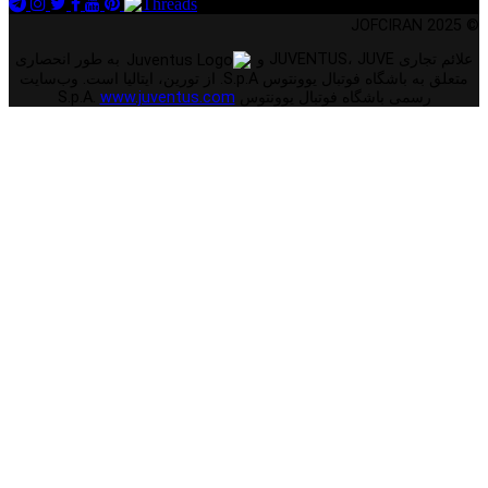
© 2025 JOFCIRAN
علائم تجاری JUVENTUS، JUVE و
به طور انحصاری
متعلق به باشگاه فوتبال یوونتوس S.p.A. از تورین، ایتالیا است. وب‌سایت
رسمی باشگاه فوتبال یوونتوس S.p.A.
www.juventus.com