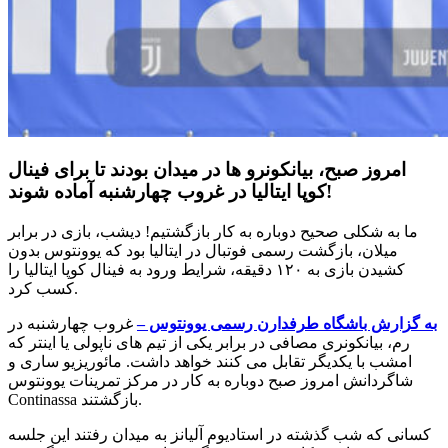
امروز صبح، بیانکونرو ها در میدان بودند تا برای فینال
کوپا ایتالیا در غروب چهارشنبه آماده شوند!
ما به شکلی صحیح دوباره به کار بازگشتیم! دیشب، بازی در برابر
میلان، بازگشت رسمی فوتبال در ایتالیا بود که یوونتوس بدون
کشیدن بازی به ۱۲۰ دقیقه، شرایط ورود به فینال کوپا ایتالیا را
کسب کرد.
به گزارش باشگاه طرفدارن رسمی یوونتوس –
غروب چهارشنبه در
رم، بیانکونری مصافی در برابر یکی از تیم های ناپولی یا اینتر که
امشب با یکدیگر تقابل می کنند خواهد داشت. مائوریزیو ساری و
شاگردانش امروز صبح دوباره به کار در مرکز تمرینات یوونتوس
Continassa بازگشتند.
کسانی که شب گذشته در استادیوم آلیانز به میدان رفتند این جلسه