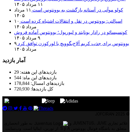
۱۱ مرداد ۱۴۰۵
کولو موآنی در آستانه بازگشت به یوونتوس است
۱۱ مرداد
۱۴۰۵
اسپالتی: یوونتوس در نقل و انتقالات اشتباه کرده است
۱۰
مرداد ۱۴۰۵
کونسیسائو در رادار یونایتد و لیورپول؛ یوونتوس آماده فروش
۹ مرداد ۱۴۰۵
یوونتوس برای جذب کریم آلاج‌بگوویچ با لورکوزن توافق کرد
۹
مرداد ۱۴۰۵
آمار بازدید
بازدیدهای این هفته:
29
بازدیدهای این ماه:
544
بازدیدهای امسال:
178,844
کل بازدیدها:
720,930
© 2025 JOFCIRAN
علائم تجاری JUVENTUS، JUVE و
به طور انحصاری
متعلق به باشگاه فوتبال یوونتوس S.p.A. از تورین، ایتالیا است. وب‌سایت