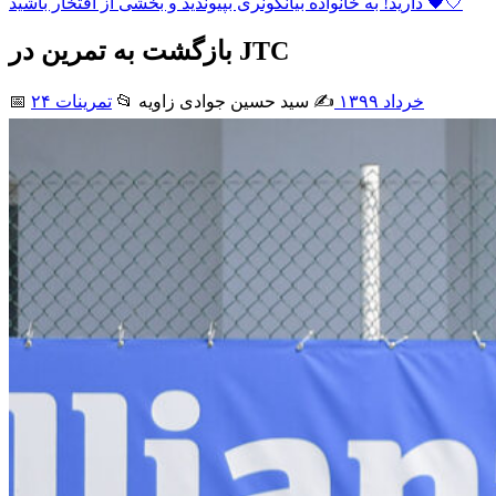
دارید! به خانواده بیانکونری بپیوندید و بخشی از افتخار باشید 🖤🤍
بازگشت به تمرین در JTC
۲۴ خرداد ۱۳۹۹
✍️ سید حسین جوادی زاويه
📂
تمرینات
📅