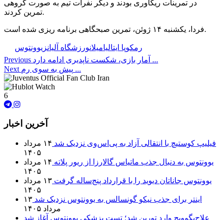
در تمرینات ریکاوری بودند و دیگر نفرات تیم به صورت گروهی
تمرین کردند.
فردا، یکشنبه ۱۴ ژوئن، تمرین صبحگاهی برنامه ریزی شده است.
🏷️ برچسب‌ها:
رم
کوپا ایتالیا
میلان
ورزشگاه آلیانز
یوونتوس
آمار بازی، شکست ناپدیری ادامه دارد ...
Previous
پیش به سوی رم ...
Next
6
آخرین اخبار
فیلیپ کوستیچ با انتقالی آزاد به پی‌اس‌وی نزدیک شد
۱۴ مرداد
۱۴۰۵
یوونتوس به دنبال جذب ماتیاس گالارزا از ریور پلاته
۱۴ مرداد
۱۴۰۵
یوونتوس جاناتان دیوید را با قرارداد پنج‌ساله گرفت
۱۳ مرداد
۱۴۰۵
اینتر برای جذب نیکو گونسالس به یوونتوس نزدیک شد
۱۳
مرداد ۱۴۰۵
علاج‌بگوویچ وارد تورین شد؛ تست پزشکی یوونتوس آغاز شد