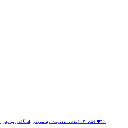
🏆 فقط ۴ دقیقه با عضویت رسمی در باشگاه یوونتوس فاصله دارید! به خانواده بیانکونری بپیوندید و بخشی از افتخار باشید 🖤🤍