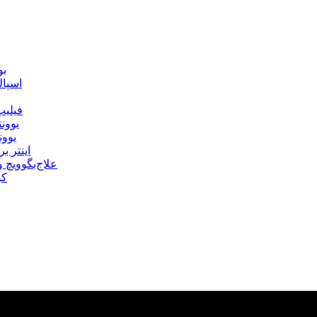
بو
اسپال
فیلیپ
یوونت
یوون
اینتر 
علاج‌بگوویچ
کو