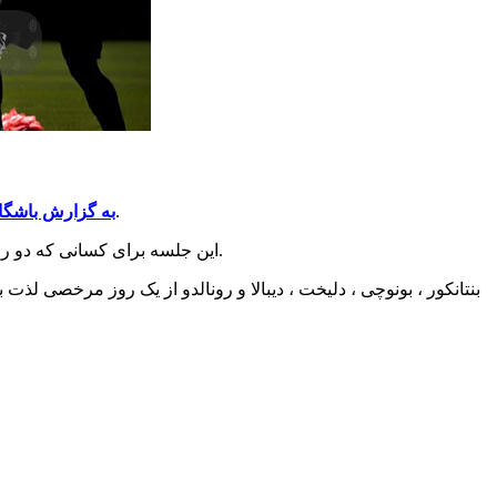
این مسابقه جمعه در ورزشگاه آلیانز از ساعت 9:45 دقیقه به وقت ایتالیا (00:15 به وقت تهران) آغاز می شود.
به گزارش باشگا
این جلسه برای کسانی که دو روز پیش در دال آرا بازی کردند ، به ریکاوری اختصاص یافته بود، در حالی که بقیه تیم به تمرینات فنی، مالکیت توپ و مسابقه تمرینی پرداختند.
بنتانکور ، بونوچی ، دلیخت ، دیبالا و رونالدو از یک روز مرخصی لذت
🏷️ برچسب