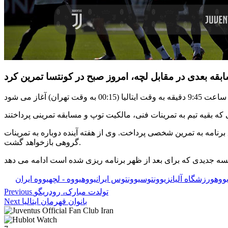
 برنامه به تمرین شخصی پرداخت. وی از هفته آینده دوباره به تمرینات
گروهی بازخواهد گشت.
یووه
ورزشگاه آلیانز
یوونتوس
یوونتوس ایران
یووه
یووه - لچه
یووه ایران
تولدت مبارک، رودریگو
Previous
بانوان قهرمان ایتالیا
Next