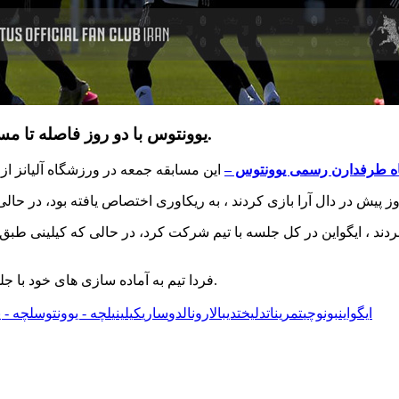
یوونتوس با دو روز فاصله تا مسابقه بعدی در مقابل لچه، امروز صبح در کونتسا تمرین کرد.
ه طرفدارن رسمی یوونتوس –
 بردند ، ایگواین در کل جلسه با تیم شرکت کرد، در حالی که کیلینی طبق
فردا تیم به آماده سازی های خود با جلسه جدیدی که برای بعد از ظهر برنامه ریزی شده است ادامه می دهد.
‌ها:
ایگواین
بونوچی
تمرینات
دلیخت
دیبالا
رونالدو
ساری
کیلینی
لچه - یوونتوس
لچه - 