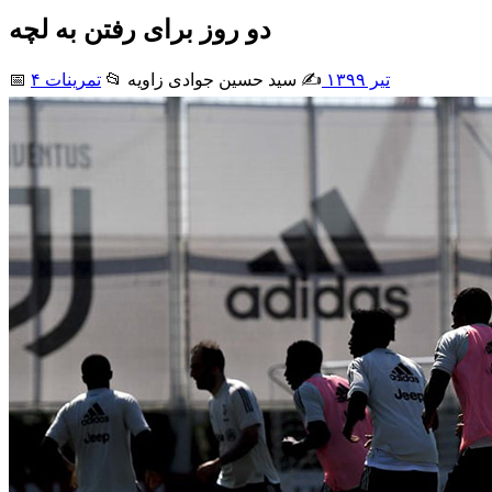
دو روز برای رفتن به لچه
۴ تیر ۱۳۹۹
✍️ سید حسین جوادی زاويه
📂
تمرینات
📅