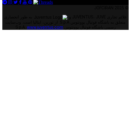
© 2025 JOFCIRAN
علائم تجاری JUVENTUS، JUVE و
به طور انحصاری
متعلق به باشگاه فوتبال یوونتوس S.p.A. از تورین، ایتالیا است. وب‌سایت
رسمی باشگاه فوتبال یوونتوس S.p.A.
www.juventus.com