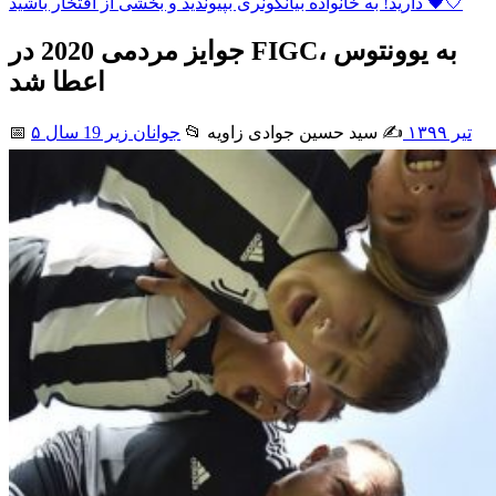
دارید! به خانواده بیانکونری بپیوندید و بخشی از افتخار باشید 🖤🤍
جوایز مردمی 2020 در FIGC، به یوونتوس
اعطا شد
۵ تیر ۱۳۹۹
✍️ سید حسین جوادی زاويه
📂
جوانان زیر 19 سال
📅