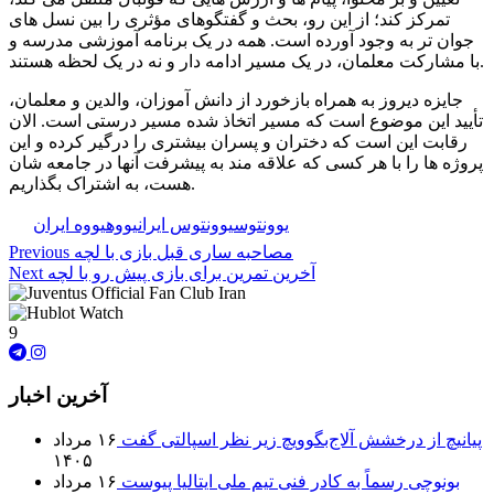
تمرکز کند؛ از این رو، بحث و گفتگوهای مؤثری را بین نسل­ های
جوان ­تر به وجود آورده است. همه در یک برنامه آموزشی مدرسه و
با مشارکت معلمان، در یک مسیر ادامه ­دار و نه در یک لحظه هستند.
جایزه دیروز به همراه بازخورد از دانش ­آموزان، والدین و معلمان،
تأیید این موضوع است که مسیر اتخاذ شده مسیر درستی است. الان
رقابت این است که دختران و پسران بیشتری را درگیر کرده و این
پروژه­ ها را با هر کسی که علاقه مند به پیشرفت آنها در جامعه ­شان
هست، به اشتراک بگذاریم.
🏷️ برچسب‌ها:
یوونتوس
یوونتوس ایران
یووه
یووه ایران
مصاحبه ساری قبل بازی با لچه
Previous
آخرین تمرین برای بازی پیش رو با لچه
Next
9
آخرین اخبار
پیانیچ از درخشش آلاج‌بگوویچ زیر نظر اسپالتی گفت
۱۶ مرداد
۱۴۰۵
بونوچی رسماً به کادر فنی تیم ملی ایتالیا پیوست
۱۶ مرداد