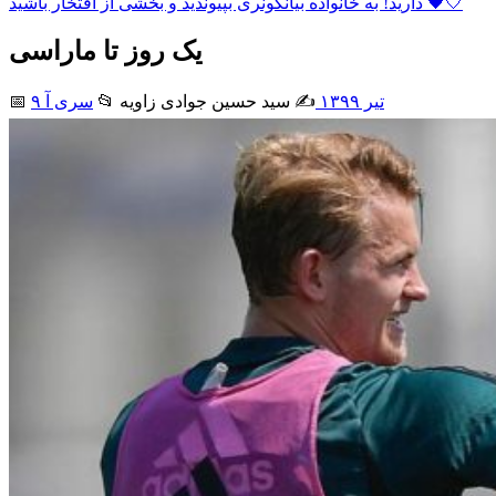
دارید! به خانواده بیانکونری بپیوندید و بخشی از افتخار باشید 🖤🤍
یک روز تا ماراسی
۹ تیر ۱۳۹۹
✍️ سید حسین جوادی زاويه
📂
سری آ
📅