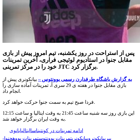
پس از استراحت در روز یکشنبه، تیم امروز پیش از بازی
مقابل جنوا در استادیوم لوئیجی فراری، آخرین تمرینات
خود را در مرکز تمرینی JTC برگزار کرد.
به گزارش باشگاه طرفدارن رسمی یوونتوس –
بیانکونری پیش از
بازی مقابل جنوا در هفته ی 29 سری آ، تمرینات آماده سازی را
انجام داد.
فردا صبح تیم به سمت جنوا حرکت خواهد کرد.
این بازی روز سه شنبه ساعت 21:45 به وقت ایتالیا و ساعت 12:15
به وقت ایران برگزار خواهد شد.
🏷️ برچسب‌ها:
ادامه تمرینات در کونتیناسا
ایتالیا
بانوی
پیر
بیانکونرو
بیانکونری
تمرینات یوونتوس
تمرینات یووه
جنوا-