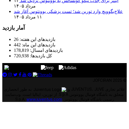
اینتر برای جذب نیکو گونسالس به یوونتوس نزدیک شد
۱۳
مرداد ۱۴۰۵
علاج‌بگوویچ وارد تورین شد؛ تست پزشکی یوونتوس آغاز شد
۱۱ مرداد ۱۴۰۵
آمار بازدید
بازدیدهای این هفته:
26
بازدیدهای این ماه:
442
بازدیدهای امسال:
178,819
کل بازدیدها:
720,938
© 2025 JOFCIRAN
علائم تجاری JUVENTUS، JUVE و
به طور انحصاری
متعلق به باشگاه فوتبال یوونتوس S.p.A. از تورین، ایتالیا است. وب‌سایت
رسمی باشگاه فوتبال یوونتوس S.p.A.
www.juventus.com