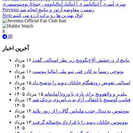
سری آ
سری آ ایتالیا
سری آ ایتالیا، ایتالیا
یووه - جنوا
سری A
یوونتوس
رسمی: معاوضه آرتور و پیانیچ انجام شد
Previous
اولا، بهترین ها رو برات آرزو می کنیم
Next
8
آخرین اخبار
پیانیچ از درخشش آلاج‌بگوویچ زیر نظر اسپالتی گفت
۱۶ مرداد
۱۴۰۵
بونوچی رسماً به کادر فنی تیم ملی ایتالیا پیوست
۱۶ مرداد
۱۴۰۵
اسپالتی تعویض زودهنگام جاناتان دیوید را توضیح داد
۱۵ مرداد
۱۴۰۵
ییلدیز و ولاهوویچ برای بازی با ورونا آماده‌اند
۱۵ مرداد ۱۴۰۵
فیلیپ کوستیچ با انتقالی آزاد به پی‌اس‌وی نزدیک شد
۱۴ مرداد
۱۴۰۵
یوونتوس به دنبال جذب ماتیاس گالارزا از ریور پلاته
۱۴ مرداد
۱۴۰۵
یوونتوس جاناتان دیوید را با قرارداد پنج‌ساله گرفت
۱۳ مرداد
۱۴۰۵