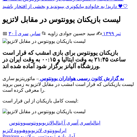
دارید! به خانواده بیانکونری بپیوندید و بخشی از افتخار باشید 🖤🤍
لیست بازیکنان یوونتوس در مقابل لاتزیو
۳۰ تیر ۱۳۹۹
✍️ سید حسین جوادی زاويه
📂
سایر
,
سری آ
📅
بازیکنان یوونتوس برای بازی امشب که قرار است
ساعت ۲۱:۴۵ به وقت ایتالیا و ۰۰:۱۵ به وقت ایران در
ورزشگاه آلیانز برگزار شود آماده شده اند.
به
گزارش کانون رسمی
هواداران
یوونتو
س
– مائوریتزیو ساری
لیست بازیکنانی که قرار است امشب در مقابل لاتزیو به زمین بروند
را معرفی کرده است.
لیست کامل بازیکنان از این قرار است:
🏷️ برچسب‌ها:
ایتالیا
سری آ
سری آ ایتالیا
لاتزیو
یوونتوس
یوونتوس
ایران
یوونتوی لاتزیو
یووه
یووه لاتزیو
آمار بازی | یوونتوس – لاتزیو
Previous