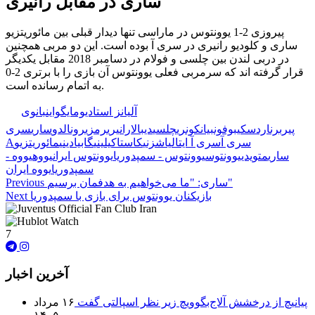
ساری
در
مقابل
رانیری
پیروزی 2-1 یوونتوس در ماراسی تنها دیدار قبلی بین مائوریتزیو
ساری و کلودیو رانیری در سری آ بوده است. این دو مربی همچنین
در دربی لندن بین چلسی و فولام در دسامبر 2018 مقابل یکدیگر
قرار گرفته اند که سرمربی فعلی یوونتوس آن بازی را با برتری 2-0
به اتمام رسانده است.
🏷️ برچسب‌ها:
آلیانز استادیوم
ایگواین
بانوی
پیر
برناردسکی
بوفون
بیانکونری
چلسی
دیبالا
رانیری
رمزی
رونالدو
ساری
سری
سری آ
سری آ ایتالیا
شزنی
کاستا
کیلینی
گابیادینی
مائوریتزیو
A
ساری
متویدی
یوونتوس
یوونتوس - سمپدوریا
یوونتوس ایران
یووه
یووه -
سمپدوریا
یووه ایران
ساری: "ما می‌خواهیم به هدفمان برسیم"
Previous
بازیکنان یوونتوس برای بازی با سمپدوریا
Next
7
آخرین اخبار
پیانیچ از درخشش آلاج‌بگوویچ زیر نظر اسپالتی گفت
۱۶ مرداد