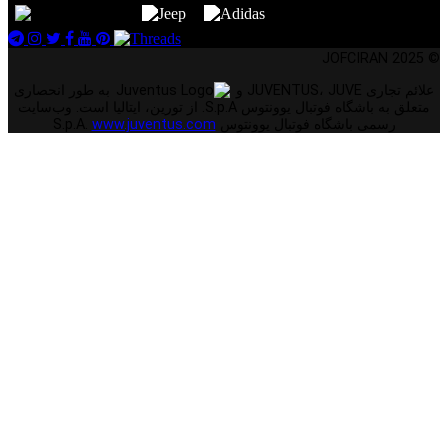
© 2025 JOFCIRAN
علائم تجاری JUVENTUS، JUVE و
به طور انحصاری
متعلق به باشگاه فوتبال یوونتوس S.p.A. از تورین، ایتالیا است. وب‌سایت
رسمی باشگاه فوتبال یوونتوس S.p.A.
www.juventus.com