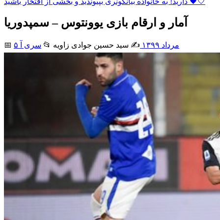
دارید! به خانواده بیانکونری بپیوندید و بخشی از افتخار باشید 🖤🤍
آمار و ارقام بازی یوونتوس – سمپدوریا
۵ مرداد ۱۳۹۹
✍️ سید حسین جوادی زاويه
📂
سری آ
📅