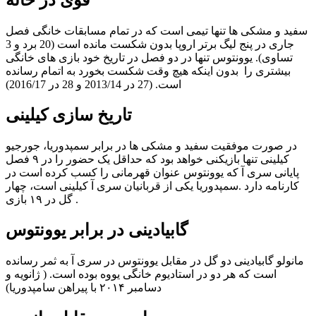
قوی
در
خانه
سفید و مشکی ها تنها تیمی است که در تمام مسابقات خانگی فصل
جاری در پنج لیگ برتر اروپا بدون شکست مانده است (20 برد و 3
تساوی). یوونتوس تنها در دو فصل در تاریخ خود بازی های خانگی
بیشتری را بدون اینکه هیچ وقت شکست بخورد به اتمام رسانده
است. (27 در 2013/14 و 28 در 2016/17)
تاریخ
سازی
کیلینی
در صورت موفقیت سفید و مشکی ها در برابر سمپدوریا، جورجیو
کیلینی تنها بازیکنی خواهد بود که حداقل یک حضور را در ۹ فصل
پایانی سری آ که یوونتوس عنوان قهرمانی را کسب کرده است در
کارنامه دارد .سمپدوریا یکی از قربانیان سری آ کیلینی است، چهار
گل در ۱۹ بازی .
گابیادینی
در
برابر
یوونتوس
مانولو گابیادینی دو گل در مقابل یوونتوس در سری آ به ثمر رسانده
است که هر دو در استادیوم خانگی یووه بوده است. ( ژانویه و
دسامبر ۲۰۱۴ با پیراهن سامپدوریا)