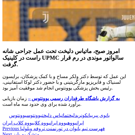
امروز صبح، ماتیاس دلیخت تحت عمل جراحی شانه
راست در کلینیک UPMC سالواتور موندی در رم قرار
گرفت.
این عمل که توسط دکتر ولکر مساح و با کمک پزشکان، برایسون
لسنیاک و فابریزیو مارگریتینی و با حضور دکتر لوکا استفانینی،
رئیس بخش پزشکی یوونتوس انجام شد موفقیت آمیز بود.
به گزارش باشگاه طرفداران رسمی یوونتوس –
زمان بازیابی
برآورد شده برای وی حدود سه ماه است.
🏷️ برچسب‌ها:
بانوی پیر
بیانکونری
دلیخت
ماتیاس دلیخت
یوونتوس
یوونتوس
ایران
یووه
یووه ایران
یووه کلاب
یووه کلاب ایران
فهرست تیم بانوان در تورنمنت تروفه ویلولیا
Previous
متشکریم بلیز
Next