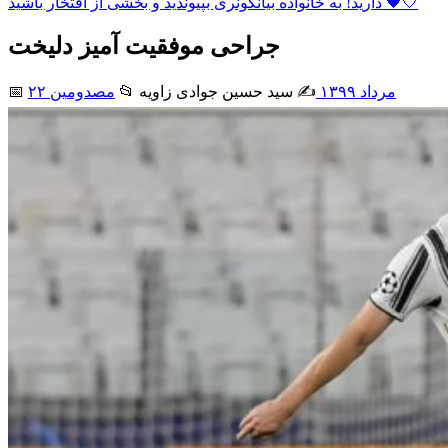
دارید! به خانواده بیانکونری بپیوندید و بخشی از افتخار باشید 🖤🤍
جراحی موفقیت آمیز دلیخت
۲۲ مرداد ۱۳۹۹
✍️ سید حسین جوادی زاويه
📂
مصدومین
📅