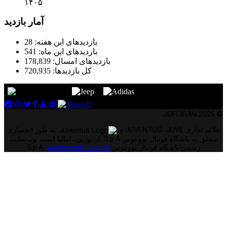
۱۴۰۵
آمار بازدید
بازدیدهای این هفته:
28
بازدیدهای این ماه:
541
بازدیدهای امسال:
178,839
کل بازدیدها:
720,935
© 2025 JOFCIRAN
علائم تجاری JUVENTUS، JUVE و
به طور انحصاری
متعلق به باشگاه فوتبال یوونتوس S.p.A. از تورین، ایتالیا است. وب‌سایت
رسمی باشگاه فوتبال یوونتوس S.p.A.
www.juventus.com