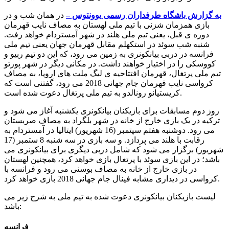
به گزارش باشگاه طرفداران رسمی یوونتوس –
در همان شب و در
بازی همزمان شزنی با تیم ملی لهستان به مصاف نایب قهرمان
دوره ی قبل، یعنی تیم ملی هلند در شهر آمستردام خواهد رفت.
شنبه شب سوئد در استکهلم مقابل قهرمان جهان یعنی تیم ملی
فرانسه در دربی بیانکونری به زمین می رود، که این دو تیم ربیو و
کووسکی را در اختیار خواهند داشت. در مکانی دیگر در شهر پورتو
تیم ملی پرتغال، قهرمان افتتاحیه ی لیگ ملت های اروپا، به مصاف
کرواسی نایب قهرمان جام جهانی 2018 می رود، گفتنی است که
کریستیانو رونالدو به تیم ملی پرتغال دعوت شده است.
روز دوم مسابقات برای بازیکنان بیانکونری یکشنبه آغاز می شود و
ترکیه در یک بازی خارج از خانه در شهر بلگراد به مصاف صربستان
می رود. دوشنبه هفتم سپتمبر (16 شهریور) ایتالیا در آمستردام به
رقابت با هلند می پردازد. و سه بازی در سه شنبه 8 ستمبر (17
شهریور) برگزار می شود که شامل دربی دیگری برای بیانکونری می
باشد؛ در این بازی سوئد با پرتغال بازی خواهد کرد، همچنین لهستان
در بازی خارج از خانه به مصاف بوسنی می رود و فرانسه با
کرواسی در دیداری مشابه فینال جام جهانی 2018 بازی خواهد کرد.
لیست بازیکنان بیانکونری دعوت شده به تیم ملی به شرح زیر می
باشد:
فرانسه