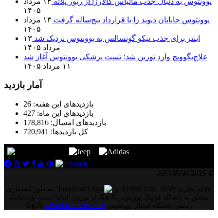
یوونتوس به دنبال جذب ماتیاس گالارزا از ریور پلاته
۱۴ مرداد
۱۴۰۵
یوونتوس جاناتان دیوید را با قرارداد پنج‌ساله گرفت
۱۳ مرداد
۱۴۰۵
اینتر برای جذب نیکو گونسالس به یوونتوس نزدیک شد
۱۳
مرداد ۱۴۰۵
علاج‌بگوویچ وارد تورین شد؛ تست پزشکی یوونتوس آغاز شد
۱۱ مرداد ۱۴۰۵
آمار بازدید
بازدیدهای این هفته:
26
بازدیدهای این ماه:
427
بازدیدهای امسال:
178,816
کل بازدیدها:
720,941
© 2025 JOFCIRAN
علائم تجاری JUVENTUS، JUVE و
به طور انحصاری
متعلق به باشگاه فوتبال یوونتوس S.p.A. از تورین، ایتالیا است. وب‌سایت
رسمی باشگاه فوتبال یوونتوس S.p.A.
www.juventus.com