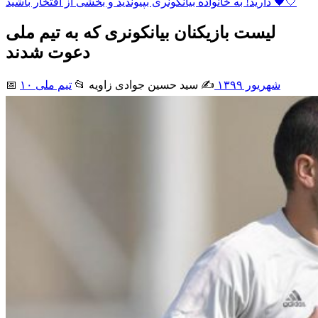
دارید! به خانواده بیانکونری بپیوندید و بخشی از افتخار باشید 🖤🤍
لیست بازیکنان بیانکونری که به تیم ملی
دعوت شدند
۱۰ شهریور ۱۳۹۹
✍️ سید حسین جوادی زاويه
📂
تیم ملی
📅