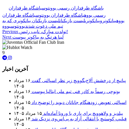
🏷️ برچسب‌ها:
باشگاه طرفداران رسمی یوونتوس
باشگاه طرفداران
رسمی یووه
باشگاه طرفداران یوونتوس
باشگاه طرفداران
یووه
بیانکونرو
بیانکونری
لیست بازیکنان
لیست بازیکنان بیانکونری که به
تیم ملی دعوت شدند
یوونتوس
یووه
تولدت مبارک، نایب رئیس!
Previous
لینا هرتیگ به بیاکونر پیوست
Next
9
آخرین اخبار
پیانیچ از درخشش آلاج‌بگوویچ زیر نظر اسپالتی گفت
۱۶ مرداد
۱۴۰۵
بونوچی رسماً به کادر فنی تیم ملی ایتالیا پیوست
۱۶ مرداد
۱۴۰۵
اسپالتی تعویض زودهنگام جاناتان دیوید را توضیح داد
۱۵ مرداد
۱۴۰۵
ییلدیز و ولاهوویچ برای بازی با ورونا آماده‌اند
۱۵ مرداد ۱۴۰۵
فیلیپ کوستیچ با انتقالی آزاد به پی‌اس‌وی نزدیک شد
۱۴ مرداد
۱۴۰۵