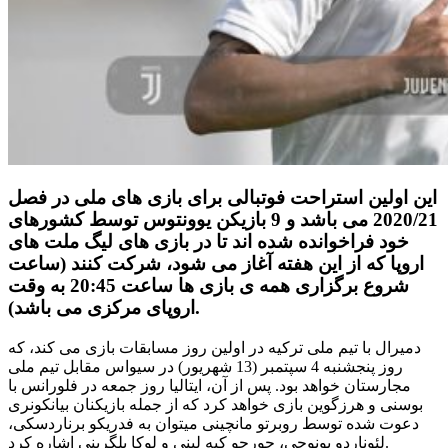
این اولین استراحت فوتبالی برای بازی های ملی در فصل
2020/21 می باشد و 9 بازیکن یوونتوس توسط کشورهای
خود فراخوانده شده اند تا در بازی های لیگ ملت های
اروپا که از این هفته آغاز می شود، شرکت کنند (ساعت
شروع برگزاری همه ی بازی ها ساعت 20:45 به وقت
اروپای مرکزی می باشد).
دمیرال با تیم ملی ترکیه در اولین روز مسابقات بازی می کند، که
روز پنجشنبه 4 سپتمبر (13 شهریور) در سیواس مقابل تیم ملی
مجارستان خواهد بود. پس از آن، ایتالیا روز جمعه در فلورانس با
بوسنی و هرزگوین بازی خواهد کرد که از جمله بازیکنان بیانکونری
دعوت شده توسط روبرتو مانچینی میتوان به فدریکو برناردسکی،
لئوناردو بونوجی، جورجو کیه لینی و لوکا پلگرینی اشاره کرد.