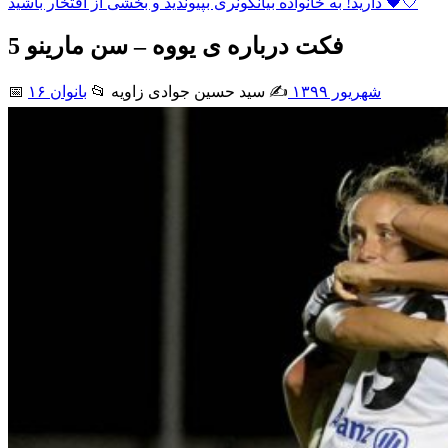
دارید! به خانواده بیانکونری بپیوندید و بخشی از افتخار باشید 🖤🤍
5 فکت درباره ی یووه – سن مارینو
۱۶ شهریور ۱۳۹۹
✍️ سید حسین جوادی زاويه
📂
بانوان
📅