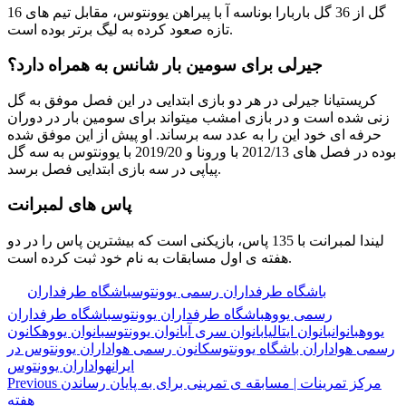
16 گل از 36 گل باربارا بوناسه آ با پیراهن یوونتوس، مقابل تیم های
تازه صعود کرده به لیگ برتر بوده است.
جیرلی برای سومین بار شانس به همراه دارد؟
کریستیانا جیرلی در هر دو بازی ابتدایی در این فصل موفق به گل
زنی شده است و در بازی امشب میتواند برای سومین بار در دوران
حرفه ای خود این را به عدد سه برساند. او پیش از این موفق شده
بوده در فصل های 2012/13 با ورونا و 2019/20 با یوونتوس به سه گل
پیاپی در سه بازی ابتدایی فصل برسد.
پاس های لمبرانت
لیندا لمبرانت با 135 پاس، بازیکنی است که بیشترین پاس را در دو
هفته ی اول مسابقات به نام خود ثبت کرده است.
🏷️ برچسب‌ها:
باشگاه طرفداران رسمی یوونتوس
باشگاه طرفداران
رسمی یووه
باشگاه طرفداران یوونتوس
باشگاه طرفداران
یووه
بانوان
بانوان ایتالیا
بانوان سری آ
بانوان یوونتوس
بانوان یووه
کانون
رسمی هواداران باشگاه یوونتوس
کانون رسمی هواداران یوونتوس در
ایران
هواداران یوونتوس
مرکز تمرینات | مسابقه ی تمرینی برای به پایان رساندن
Previous
هفته