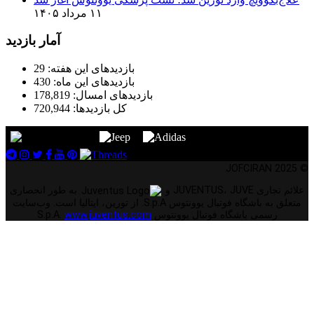
۱۱ مرداد ۱۴۰۵
آمار بازدید
بازدیدهای این هفته:
29
بازدیدهای این ماه:
430
بازدیدهای امسال:
178,819
کل بازدیدها:
720,944
© 2025 JOFCIRAN
علائم تجاری JUVENTUS، JUVE و
به طور انحصاری
متعلق به باشگاه فوتبال یوونتوس S.p.A. از تورین، ایتالیا است. وب‌سایت
رسمی باشگاه فوتبال یوونتوس S.p.A.
www.juventus.com