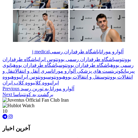
آلوارو موراتا
باشگاه طرفداران رسمی
j medical
🏷️ برچسب‌ها:
یوونتوس
باشگاه طرفداران رسمی یوونتوس ایران
باشگاه طرفداران
رسمی یووه
باشگاه طرفداران یوونتوس
باشگاه طرفداران یووه
بانوی
پیر
بیانکونری
تست های پزشکی آلوارو موراتا
سری آ
نقل و انتقالات
نقل و
انتقالات یوونتوس
نقل و انتقالات یووه
یوونتوس
یوونتوس ایران
یووه
یووه
ایران
یووه کلاب
یووه کلاب ایران
آلوارو موراتا به تورین رسید
Previous
برگشت به کونتیناسا
Next
10
آخرین اخبار