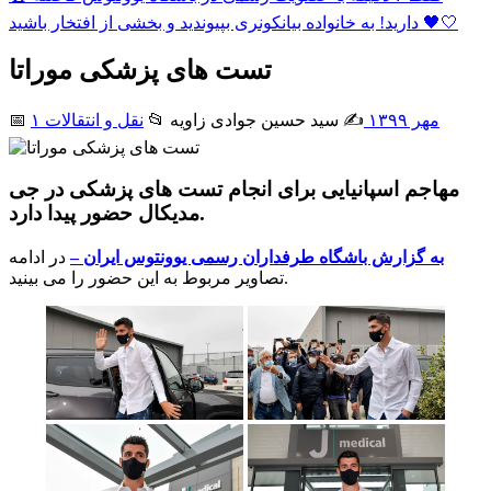
دارید! به خانواده بیانکونری بپیوندید و بخشی از افتخار باشید 🖤🤍
تست های پزشکی موراتا
۱ مهر ۱۳۹۹
✍️ سید حسین جوادی زاويه
📂
نقل و انتقالات
📅
مهاجم اسپانیایی برای انجام تست های پزشکی در جی
مدیکال حضور پیدا دارد.
به گزارش باشگاه طرفداران رسمی یوونتوس ایران –
در ادامه
تصاویر مربوط به این حضور را می بینید.