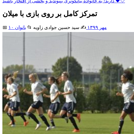
دارید! به خانواده بیانکونری بپیوندید و بخشی از افتخار باشید 🖤🤍
تمرکز کامل بر روی بازی با میلان
۱۰ مهر ۱۳۹۹
✍️ سید حسین جوادی زاويه
📂
بانوان
📅