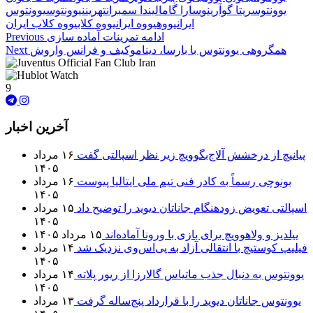
یوونتوس
ریتا گوآرینو
سارا گاما
لیندا سمبرانت
هرینن
یوونتوس
یوونتوس
ایران
یووه
یووه ایران
یووه کلاب
یووه کلاب ایران
ادامه تمرینات آماده سازی
Previous
همگروهی یوونتوس با بارسا، دیناموکیف و فرانس واروش
Next
9
آخرین اخبار
پیانیچ از درخشش آلاج‌بگوویچ زیر نظر اسپالتی گفت
۱۶ مرداد
۱۴۰۵
بونوچی رسماً به کادر فنی تیم ملی ایتالیا پیوست
۱۶ مرداد
۱۴۰۵
اسپالتی تعویض زودهنگام جاناتان دیوید را توضیح داد
۱۵ مرداد
۱۴۰۵
ییلدیز و ولاهوویچ برای بازی با ورونا آماده‌اند
۱۵ مرداد ۱۴۰۵
فیلیپ کوستیچ با انتقالی آزاد به پی‌اس‌وی نزدیک شد
۱۴ مرداد
۱۴۰۵
یوونتوس به دنبال جذب ماتیاس گالارزا از ریور پلاته
۱۴ مرداد
۱۴۰۵
یوونتوس جاناتان دیوید را با قرارداد پنج‌ساله گرفت
۱۳ مرداد