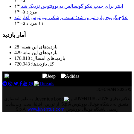
۱۴۰۵
اینتر برای جذب نیکو گونسالس به یوونتوس نزدیک شد
۱۳
مرداد ۱۴۰۵
علاج‌بگوویچ وارد تورین شد؛ تست پزشکی یوونتوس آغاز شد
۱۱ مرداد ۱۴۰۵
آمار بازدید
بازدیدهای این هفته:
28
بازدیدهای این ماه:
429
بازدیدهای امسال:
178,818
کل بازدیدها:
720,943
© 2025 JOFCIRAN
علائم تجاری JUVENTUS، JUVE و
به طور انحصاری
متعلق به باشگاه فوتبال یوونتوس S.p.A. از تورین، ایتالیا است. وب‌سایت
رسمی باشگاه فوتبال یوونتوس S.p.A.
www.juventus.com