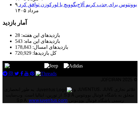
یوونتوس برای جذب کریم آلاج‌بگوویچ با لورکوزن توافق کرد
۹
مرداد ۱۴۰۵
آمار بازدید
بازدیدهای این هفته:
28
بازدیدهای این ماه:
543
بازدیدهای امسال:
178,843
کل بازدیدها:
720,929
© 2025 JOFCIRAN
علائم تجاری JUVENTUS، JUVE و
به طور انحصاری
متعلق به باشگاه فوتبال یوونتوس S.p.A. از تورین، ایتالیا است. وب‌سایت
رسمی باشگاه فوتبال یوونتوس S.p.A.
www.juventus.com