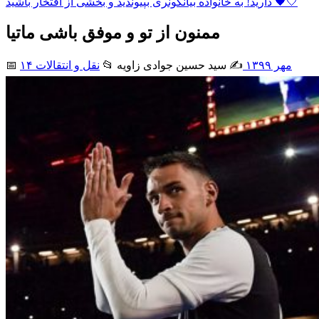
دارید! به خانواده بیانکونری بپیوندید و بخشی از افتخار باشید 🖤🤍
ممنون از تو و موفق باشی ماتیا
۱۴ مهر ۱۳۹۹
✍️ سید حسین جوادی زاويه
📂
نقل و انتقالات
📅