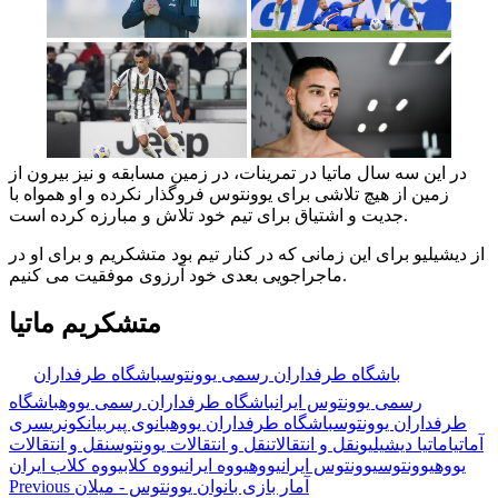
در این سه سال ماتیا در تمرینات، در زمین مسابقه و نیز بیرون از
زمین از هیچ تلاشی برای یوونتوس فروگذار نکرده و او همواه با
جدیت و اشتیاق برای تیم خود تلاش و مبارزه کرده است.
از دیشیلیو برای این زمانی که در کنار تیم بود متشکریم و برای او در
ماجراجویی بعدی خود آرزوی موفقیت می کنیم.
متشکریم ماتیا
🏷️ برچسب‌ها:
باشگاه طرفداران رسمی یوونتوس
باشگاه طرفداران
رسمی یوونتوس ایران
باشگاه طرفداران رسمی یووه
باشگاه
طرفداران یوونتوس
باشگاه طرفداران یووه
بانوی پیر
بیانکونری
سری
آ
ماتیا
ماتیا دیشیلیو
نقل و انتقالات
نقل و انتقالات یوونتوس
نقل و انتقالات
یووه
یوونتوس
یوونتوس ایران
یووه
یووه ایران
یووه کلاب
یووه کلاب ایران
آمار بازی بانوان یوونتوس - میلان
Previous