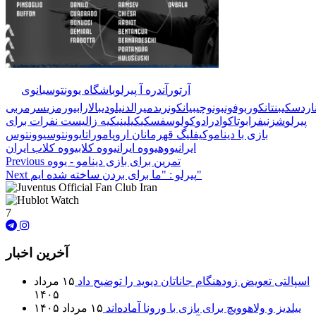
🏷️ برچسب‌ها:
آرتور
آندره آ پیرلو
باشگاه یوونتوس
بانوی
اردسکی
بنتانکور
بوفون
بونوچی
بیانکونری
دمیرال
دنیلو
دیبالا
رابیو
رمزی
سرمربی
پیرلو
شزنی
فرابوتا
کوادرادو
کولوسفسکی
کیلینی
کیه زا
لیست نفرات برای
بازی با دیناموکیف
لیگ قهرمانان اروپا
موراتا
یوونتوس
یوونتوس
ایران
یووه
یووه ایران
یووه کلاب
یووه کلاب ایران
تمرین برای بازی دینامو - یووه
Previous
پیرلو : "ما برای بردن ساخته شده ایم"
Next
7
آخرین اخبار
اسپالتی تعویض زودهنگام جاناتان دیوید را توضیح داد
۱۵ مرداد
۱۴۰۵
ییلدیز و ولاهوویچ برای بازی با ورونا آماده‌اند
۱۵ مرداد ۱۴۰۵