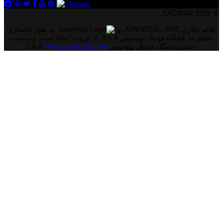
© 2025 JOFCIRAN
علائم تجاری JUVENTUS، JUVE و
به طور انحصاری
متعلق به باشگاه فوتبال یوونتوس S.p.A. از تورین، ایتالیا است. وب‌سایت
رسمی باشگاه فوتبال یوونتوس S.p.A.
www.juventus.com