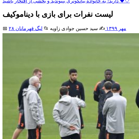
دارید! به خانواده بیانکونری بپیوندید و بخشی از افتخار باشید 🖤🤍
لیست نفرات برای بازی با دیناموکیف
۲۸ مهر ۱۳۹۹
✍️ سید حسین جوادی زاويه
📂
لیگ قهرمانان
📅