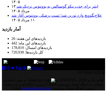
۱۴۰۵
اینتر برای جذب نیکو گونسالس به یوونتوس نزدیک شد
۱۳
مرداد ۱۴۰۵
علاج‌بگوویچ وارد تورین شد؛ تست پزشکی یوونتوس آغاز شد
۱۱ مرداد ۱۴۰۵
آمار بازدید
بازدیدهای این هفته:
26
بازدیدهای این ماه:
442
بازدیدهای امسال:
178,819
کل بازدیدها:
720,938
© 2025 JOFCIRAN
علائم تجاری JUVENTUS، JUVE و
به طور انحصاری
متعلق به باشگاه فوتبال یوونتوس S.p.A. از تورین، ایتالیا است. وب‌سایت
رسمی باشگاه فوتبال یوونتوس S.p.A.
www.juventus.com