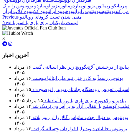
طرفداران یوونتوس
باشگاه طرفداران یووه
بانوی
پیر
بیانکونری
مائوریتزیو لومباردو
مائوریتزیو لومباردو یوونتوس را ترک
می کند
یوونتوس
یوونتوس ایران
یووه
یووه ایران
یووه کلاب
یووه کلاب ایران
منفی شدن تست کرونای رونالدو
Previous
لیست بازیکنان برای بازی با اسپزیا
Next
8
آخرین اخبار
پیانیچ از درخشش آلاج‌بگوویچ زیر نظر اسپالتی گفت
۱۶ مرداد
۱۴۰۵
بونوچی رسماً به کادر فنی تیم ملی ایتالیا پیوست
۱۶ مرداد
۱۴۰۵
اسپالتی تعویض زودهنگام جاناتان دیوید را توضیح داد
۱۵ مرداد
۱۴۰۵
ییلدیز و ولاهوویچ برای بازی با ورونا آماده‌اند
۱۵ مرداد ۱۴۰۵
فیلیپ کوستیچ با انتقالی آزاد به پی‌اس‌وی نزدیک شد
۱۴ مرداد
۱۴۰۵
یوونتوس به دنبال جذب ماتیاس گالارزا از ریور پلاته
۱۴ مرداد
۱۴۰۵
یوونتوس جاناتان دیوید را با قرارداد پنج‌ساله گرفت
۱۳ مرداد