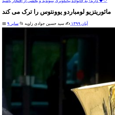
دارید! به خانواده بیانکونری بپیوندید و بخشی از افتخار باشید 🖤🤍
مائوریتزیو لومباردو یوونتوس را ترک می کند
۹ آبان ۱۳۹۹
✍️ سید حسین جوادی زاويه
📂
سایر
📅