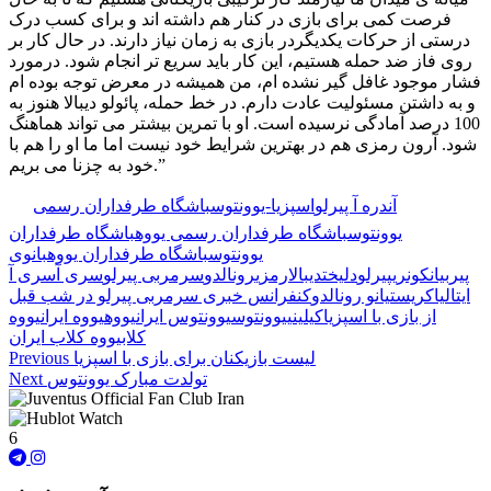
فرصت کمی برای بازی در کنار هم داشته اند و برای کسب درک
درستی از حرکات یکدیگردر بازی به زمان نیاز دارند. در حال کار بر
روی فاز ضد حمله هستیم، این کار باید سریع تر انجام شود. درمورد
فشار موجود غافل گیر نشده ام، من همیشه در معرض توجه بوده ام
و به داشتن مسئولیت عادت دارم. در خط حمله، پائولو دیبالا هنوز به
100 درصد آمادگی نرسیده است. او با تمرین بیشتر می تواند هماهنگ
شود. آرون رمزی هم در بهترین شرایط خود نیست اما ما او را هم با
خود به چزنا می بریم.”
🏷️ برچسب‌ها:
آندره آ پیرلو
اسپزیا-یوونتوس
باشگاه طرفداران رسمی
یوونتوس
باشگاه طرفداران رسمی یووه
باشگاه طرفداران
یوونتوس
باشگاه طرفداران یووه
بانوی
پیر
بیانکونری
پیرلو
دلیخت
دیبالا
رمزی
رونالدو
سرمربی پیرلو
سری آ
سری آ
ایتالیا
کریستیانو رونالدو
کنفرانس خبری سرمربی پیرلو در شب قبل
از بازی با اسپزیا
کیلینی
یوونتوس
یوونتوس ایران
یووه
یووه ایران
یووه
کلاب
یووه کلاب ایران
لیست بازیکنان برای بازی با اسپزیا
Previous
تولدت مبارک یوونتوس
Next
6