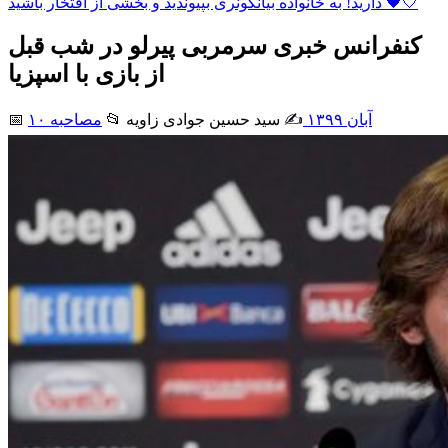
دارید! به خانواده بیانکونری بپیوندید و بخشی از افتخار باشید 🖤🤍
کنفرانس خبری سرمربی پیرلو در شب قبل
از بازی با اسپزیا
۱۰ آبان ۱۳۹۹
✍️ سید حسین جوادی زاويه
📂
مصاحبه
📅