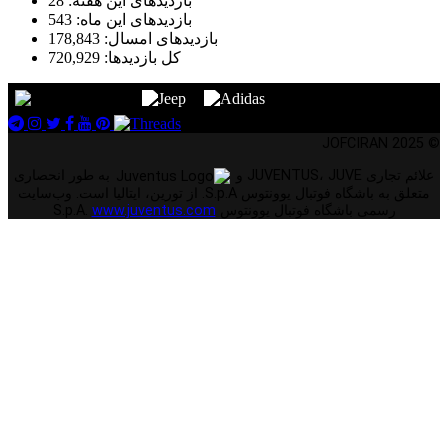
بازدیدهای این هفته:
28
بازدیدهای این ماه:
543
بازدیدهای امسال:
178,843
کل بازدیدها:
720,929
© 2025 JOFCIRAN
علائم تجاری JUVENTUS، JUVE و
به طور انحصاری
متعلق به باشگاه فوتبال یوونتوس S.p.A. از تورین، ایتالیا است. وب‌سایت
رسمی باشگاه فوتبال یوونتوس S.p.A.
www.juventus.com