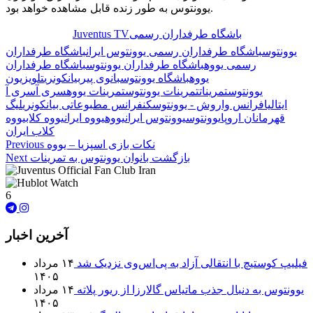
یوونتوس به طور زنده قابل مشاهده خواهد بود.
باشگاه طرفداران رسمی
Juventus TV
🏷️ برچسب‌ها:
یوونتوس
باشگاه طرفداران رسمی یوونتوس ایران
باشگاه طرفداران
رسمی یووه
باشگاه طرفداران یوونتوس
باشگاه طرفداران
یووه
باشگاه یوونتوس
بانوی پیر
بیانکونری
تلویزیون
یوونتوس
تمرینات
تمرینات یوونتوس
تمرینات یووه
سری آ
سری آ
ایتالیا
فرانس واروش - یوونتوس
کنفرانس مطبوعاتی بیانکونری
لیگ
قهرمانان اروپا
یوونتوس
یوونتوس ایران
یووه
یووه ایران
یووه کلاب
یووه
کلاب ایران
نکات بازی اسپزیا – یووه
Previous
بازگشت بانوان یوونتوس به تمرینات
Next
6
آخرین اخبار
فیلیپ کوستیچ با انتقالی آزاد به پی‌اس‌وی نزدیک شد
۱۴ مرداد
۱۴۰۵
یوونتوس به دنبال جذب ماتیاس گالارزا از ریور پلاته
۱۴ مرداد
۱۴۰۵