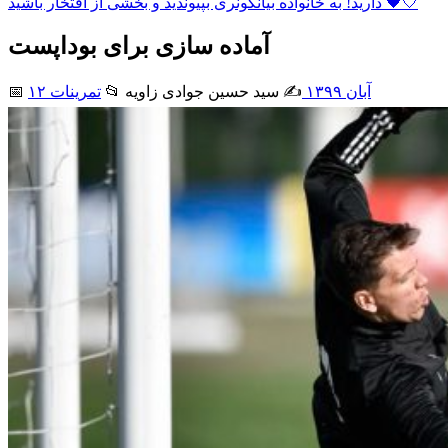
دارید! به خانواده بیانکونری بپیوندید و بخشی از افتخار باشید 🖤🤍
آماده سازی برای بوداپست
۱۲ آبان ۱۳۹۹
✍️ سید حسین جوادی زاويه
📂
تمرینات
📅