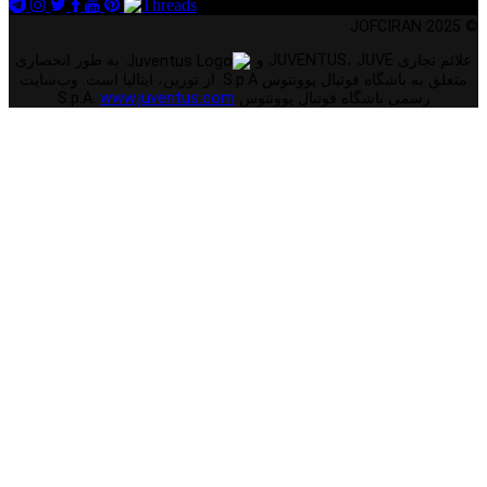
© 2025 JOFCIRAN
علائم تجاری JUVENTUS، JUVE و
به طور انحصاری
متعلق به باشگاه فوتبال یوونتوس S.p.A. از تورین، ایتالیا است. وب‌سایت
رسمی باشگاه فوتبال یوونتوس S.p.A.
www.juventus.com