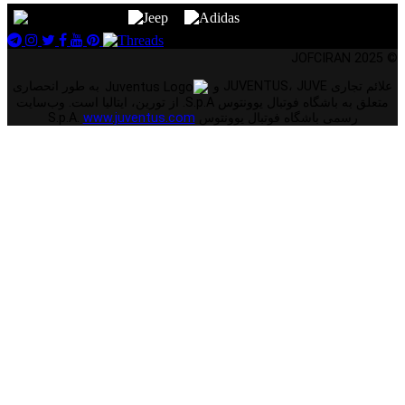
© 2025 JOFCIRAN
علائم تجاری JUVENTUS، JUVE و
به طور انحصاری
متعلق به باشگاه فوتبال یوونتوس S.p.A. از تورین، ایتالیا است. وب‌سایت
رسمی باشگاه فوتبال یوونتوس S.p.A.
www.juventus.com