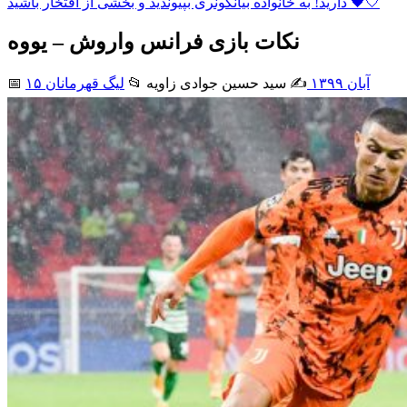
دارید! به خانواده بیانکونری بپیوندید و بخشی از افتخار باشید 🖤🤍
نکات بازی فرانس واروش – یووه
۱۵ آبان ۱۳۹۹
✍️ سید حسین جوادی زاويه
📂
لیگ قهرمانان
📅