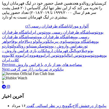
کریستیانو رونالدو هجدهمین فصل حضور خود در لیگ قهرمانان اروپا
را تجربه می کند که از این نظر تنها ایکر کاسیاس (۲۰ فصل پشت
سر هم از سال ۱۹۹۹/۲۰۰۰ تا ۲۰۱۸/۲۰۱۹) تعداد حضور پیاپی
بیشتری در لیگ قهرمانان نسبت به او دارد.
آلوارو موراتا
باشگاه طرفداران رسمی
cr7
🏷️ برچسب‌ها:
یوونتوس
باشگاه طرفداران رسمی یوونتوس ایران
باشگاه طرفداران
رسمی یووه
باشگاه طرفداران یوونتوس
باشگاه طرفداران
یووه
باشگاه یوونتوس
بانوی پیر
بیانکونری
پائولو دیبالا
جام یوفا
جواهر
تورین
فرانس واروش - یوونتوس
کریستیانو رونالدو
لئوناردو
بونوچی
لاجویا
لیگ قهرمانان اروپا
نکات بازی فرانس واروش –
یووه
یوونتوس
یوونتوس ایتالیا
یوونتوس ایران
یووه
یووه ایران
یووه کلاب
یووه
کلاب ایران
مصاحبه های بعد از بازی با فرانس واروش
Previous
بیانکونری تمرینات را از سر گرفت
Next
9
آخرین اخبار
پیانیچ از درخشش آلاج‌بگوویچ زیر نظر اسپالتی گفت
۱۶ مرداد