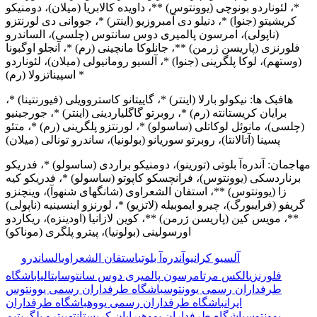
*، لئوناردو بونوچی (یوونتوس) **، داویده کالابریا (میلان)، دومنیکو
کریشیتو (جنوا) *، دنیلو دی آمبروزیو (اینتر) *، جووانی دی لورنتزو
(ناپولی)، امرسون پالمیری دوس سانتوس (چلسی)، الساندرو
فلورنزی (پاریسن ژرمن) **، جانلوکا مانچینی (رم) *، آنجلو اوگبونا
(وستهم)، لوکا پلگرینی (جنوا) *، آلسیو رومانیولی (میلان)، لئوناردو
اسپیناتزولا (رم) *
هافبک ها: نیکولو بارلا (اینتر) *، گاییتانو کاستروویلی (فیورنتینا) *،
برایان کریستانته (رم) *، روبرتو گاگلیاردینی (اینتر) *، جورجینیو
(چلسی)، مانوئل لوکاتلی (ساسولو) *، لورنتزو پلگرینی (رم) *، متئو
پسینا (آتالانتا)، روبرتو سوریانو (بولونیا)، ساندرو تونالی (میلان)
مهاجمان: آندره‌آ بلوتی (تورینو)، دومنیکو براردی (ساسولو) *، فدریکو
برناردسکی (یوونتوس)، فرانچسکو کاپوتو (ساسولو) *، فدریکو کیه
زا (یوونتوس) **، استفان الشعراوی (شانگهای شنهوآ)، وینچنزو
گریفو (فرایبورگ)، چیرو ایموبیله (لاتزیو) *، لورنزو اینسینیه (ناپولی)
**، مویس کین (پاریسن ژرمن) **، کوین لازانیا (اودینزه)، ریکاردو
اورسولینی (بولونیا)، پیترو پلگری (موناکو)
🏷️ برچسب‌ها:
آلسیو کرانیو
آندره‌آ بلوتی
استفان الشعراوی
الساندرو
فلورنزی
الکس مرت
امرسون پالمیری دوس سانتوس
ایتالیا
باشگاه
طرفداران رسمی یوونتوس
باشگاه طرفداران رسمی یوونتوس
ایران
باشگاه طرفداران رسمی یووه
باشگاه طرفداران
یوونتوس
باشگاه طرفداران یووه
برایان کریستانته
پیترو پلگری
تیم