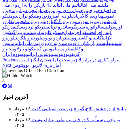
ملی
تیم ملی ایتالیا
تیم ملی ایتالیا 41 بازیکن را به اردوی ملی
فراخواند
جورجینیو
جووانی دی لورنتزو
جیانلوئیجی دوناروما
چیرو
ایموبیله
داویده کالابریا
دنیلو دی آمبروزیو
دومنیکو براردی
دومنیکو
کریشیتو
روبرتو سوریانو
روبرتو گاگلیاردینی
روبرتو مانچینی
ریکاردو
اورسولینی
سالواتوره سیریگو
ساندرو تونالی
فدریکو برناردسکی
فدریکو
کیه زا
فرانچسکو آچربی
فرانچسکو کاپوتو
کریستیانو بیراگی
کوین
لازانیا
گاییتانو کاستروویلی
لئوناردو بونوچی
لورنتزو پلگرینی
لورنزو
اینسینیه
لیست بازیکنان دعوت شده به اردوی تیم ملی ایتالیا
مانوئل
لوکاتلی
متئو پسینا
مویس کین
نیکولو بارلا
وینچنزو
گریفو
یوونتوس
یوونتوس ایران
یووه
یووه ایران
پیرلو: "بازی در برابر لاتزیو سخت اما هیجان انگیز است"
Previous
آمار بازی لاتزیو - یوونتوس
Next
8
آخرین اخبار
پیانیچ از درخشش آلاج‌بگوویچ زیر نظر اسپالتی گفت
۱۶ مرداد
۱۴۰۵
بونوچی رسماً به کادر فنی تیم ملی ایتالیا پیوست
۱۶ مرداد
۱۴۰۵