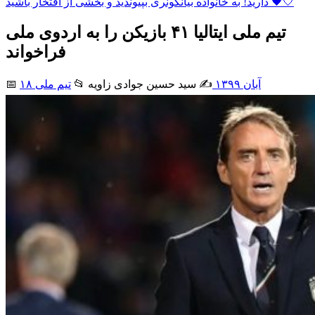
دارید! به خانواده بیانکونری بپیوندید و بخشی از افتخار باشید 🖤🤍
تیم ملی ایتالیا ۴۱ بازیکن را به اردوی ملی
فراخواند
۱۸ آبان ۱۳۹۹
✍️ سید حسین جوادی زاويه
📂
تیم ملی
📅