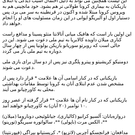
این لیست همچنین می تواند به دلیل احتمال آسیب دیدگی یا ابتلای
بازیکنان به بیماری کرونا طولانی تر هم بشود. خود مانچینی هم به
ویروس کرونا مبتلا شده و اکنون در قرنطینه به سر می برد. پس
دستیار اول او آلبریگو ایوانی در این زمان مسئولیت های او را انجام
خواهد داد.
این اولین بار است که هافبک میانی آتالانتا متئو پسینا و مدافع راست
کناری میلان داویده کالابریا به تیم ملی دعوت می شوند. این در
حالی است که روبرتو سوریانو بازیکن بولونیا پس از چهار سال
دوباره به تیم ملی باز می گردد.
دومنیکو کریشیتو و پیترو پلگری نیز پس از دو سال برای بازی ملی
دعوت می شوند.
بازیکنانی که در کنار اسامی آن ها علامت * قرار دارد پس از
مشخص شدن عدم ابتلای آنان به کرونا توسط مقامات بهداشتی
محلی به کاورچیانو می آیند.
بازیکنانی که در کنار نام آن ها علامت ** قرار گرفته از عصر روز
۱۰ نوامبر (۲۰ آبان) به کاورچیانو خواهند آمد.
دروازه‌بانان: آلسیو کرانیو (کالیاری)، جیانلوئیجی دوناروما (میلان)
**، الکس مرت (ناپولی) **، سالواتوره سیریگو (تورینو)
مدافعان: فرانچسکو آچربی (لاتزیو) *، کریستیانو بیراگی (فیورنتینا)