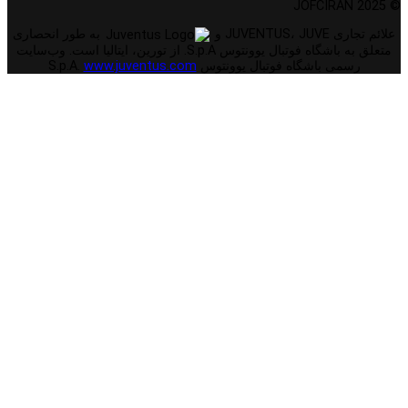
© 2025 JOFCIRAN
علائم تجاری JUVENTUS، JUVE و
به طور انحصاری
متعلق به باشگاه فوتبال یوونتوس S.p.A. از تورین، ایتالیا است. وب‌سایت
رسمی باشگاه فوتبال یوونتوس S.p.A.
www.juventus.com