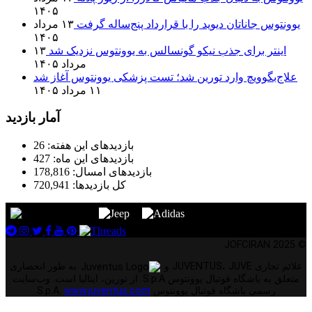
۱۴۰۵
یوونتوس جاناتان دیوید را با قرارداد پنج‌ساله گرفت
۱۳ مرداد
۱۴۰۵
اینتر برای جذب نیکو گونسالس به یوونتوس نزدیک شد
۱۳
مرداد ۱۴۰۵
علاج‌بگوویچ وارد تورین شد؛ تست پزشکی یوونتوس آغاز شد
۱۱ مرداد ۱۴۰۵
آمار بازدید
بازدیدهای این هفته:
26
بازدیدهای این ماه:
427
بازدیدهای امسال:
178,816
کل بازدیدها:
720,941
© 2025 JOFCIRAN
علائم تجاری JUVENTUS، JUVE و
به طور انحصاری
متعلق به باشگاه فوتبال یوونتوس S.p.A. از تورین، ایتالیا است. وب‌سایت
رسمی باشگاه فوتبال یوونتوس S.p.A.
www.juventus.com