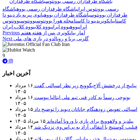
🏷️ برچسب‌ها:
باشگاه طرفداران رسمی یوونتوس
باشگاه طرفداران
رسمی یوونتوس ایران
باشگاه طرفداران رسمی یووه
باشگاه
طرفداران یوونتوس
باشگاه طرفداران یووه
بانوی پیر
به یاد دینو دا
کاستا
بیانکونری
دینو دا کاستا
مجله هورا یوونتوس
یوونتوس
یوونتوس
ایران
یووه
یووه ایران
یووه کلاب
یووه کلاب ایران
آمار بیانکونری پس از هفته هفتم
Previous
گلزنی برنا و رونالدو در بازی های ملی
Next
9
آخرین اخبار
پیانیچ از درخشش آلاج‌بگوویچ زیر نظر اسپالتی گفت
۱۶ مرداد
۱۴۰۵
بونوچی رسماً به کادر فنی تیم ملی ایتالیا پیوست
۱۶ مرداد
۱۴۰۵
اسپالتی تعویض زودهنگام جاناتان دیوید را توضیح داد
۱۵ مرداد
۱۴۰۵
ییلدیز و ولاهوویچ برای بازی با ورونا آماده‌اند
۱۵ مرداد ۱۴۰۵
فیلیپ کوستیچ با انتقالی آزاد به پی‌اس‌وی نزدیک شد
۱۴ مرداد
۱۴۰۵
یوونتوس به دنبال جذب ماتیاس گالارزا از ریور پلاته
۱۴ مرداد