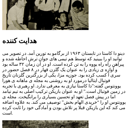
هدایت کننده
دینو دا کاستا در تابستان ۱۹۶۳ از برگامو به تورین آمد. در تصویر می
توانید او را ببینید که توسط هم تیمی های جوان ترش احاطه شده و
پیراهن راه راه یووه را به تن کرده است. او در آن زمان ۳۲ ساله بود
و آوازه ی زیادی را به عنوان یک گلزن قهار در ۸ فصل حضور در
سری آ کسب کرده بود. جوزپه مزا، یکی از بزرگترین گلزنان تاریخ
فوتبال ایتالیا درمورد او به روشنی به مجله ی ماهانه ی هورا
یوونتوس گفته:”دا کاستا نیازی به معرفی ندارد. او رهبری با تجربه
در زمین فوتبال است.” او به عنوان بازیکن ترکیب اصلی به تیم نیامد
اما در پیش فصل تعهد او تحسین بسیاری را برانگیخت. مجله ی
یوونتوس او را “خریدی الهام بخش” توصیف می کند. به علاوه اضافه
می کند که این بازیکن قبلا پر تلاش بودن و آمادگی خود را ثابت کرده
است.