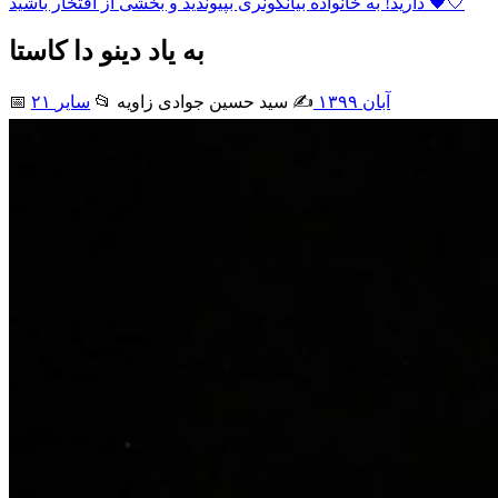
دارید! به خانواده بیانکونری بپیوندید و بخشی از افتخار باشید 🖤🤍
به یاد دینو دا کاستا
۲۱ آبان ۱۳۹۹
✍️ سید حسین جوادی زاويه
📂
سایر
📅