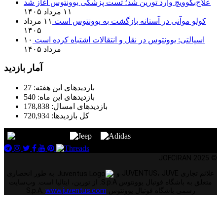
علاج‌بگوویچ وارد تورین شد؛ تست پزشکی یوونتوس آغاز شد
۱۱ مرداد ۱۴۰۵
کولو موآنی در آستانه بازگشت به یوونتوس است
۱۱ مرداد
۱۴۰۵
اسپالتی: یوونتوس در نقل و انتقالات اشتباه کرده است
۱۰
مرداد ۱۴۰۵
آمار بازدید
بازدیدهای این هفته:
27
بازدیدهای این ماه:
540
بازدیدهای امسال:
178,838
کل بازدیدها:
720,934
© 2025 JOFCIRAN
علائم تجاری JUVENTUS، JUVE و
به طور انحصاری
متعلق به باشگاه فوتبال یوونتوس S.p.A. از تورین، ایتالیا است. وب‌سایت
رسمی باشگاه فوتبال یوونتوس S.p.A.
www.juventus.com