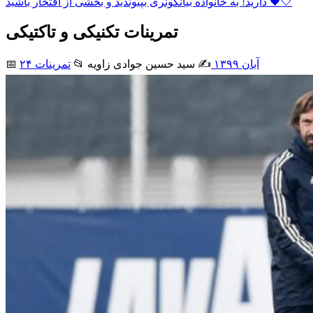
دارید! به خانواده بیانکونری بپیوندید و بخشی از افتخار باشید 🖤🤍
تمرینات تکنیکی و تاکتیکی
۲۴ آبان ۱۳۹۹
✍️ سید حسین جوادی زاويه
📂
تمرینات
📅