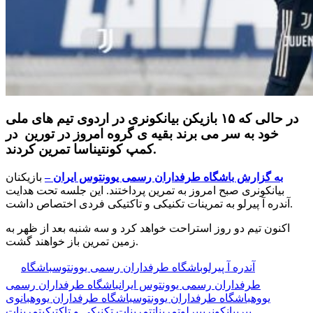
در حالی که ۱۵ بازیکن بیانکونری در اردوی تیم های ملی
خود به سر می برند بقیه ی گروه امروز در تورین در
کمپ کونتیناسا تمرین کردند.
به گزارش باشگاه طرفداران رسمی یوونتوس ایران –
بازیکنان
بیانکونری صبح امروز به تمرین پرداختند. این جلسه تحت هدایت
آندره آ پیرلو به تمرینات تکنیکی و تاکتیکی فردی اختصاص داشت.
اکنون تیم دو روز استراحت خواهد کرد و سه شنبه بعد از ظهر به
زمین تمرین باز خواهند گشت.
🏷️ برچسب‌ها:
آندره آ پیرلو
باشگاه طرفداران رسمی یوونتوس
باشگاه
طرفداران رسمی یوونتوس ایران
باشگاه طرفداران رسمی
یووه
باشگاه طرفداران یوونتوس
باشگاه طرفداران یووه
بانوی
پیر
بیانکونری
پیرلو
تمرینات
تمرینات تکنیکی و تاکتیکی
تمرینات