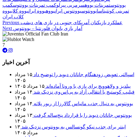
یوونتوس
تمرینات یووه
سرمربی پیرلو
کمپ تمرینات یوونتوس
کمپ
تمرینی کونتیناسا
یوونتوس
یوونتوس ایران
یووه
یووه ایران
یووه کلاب
یووه
کلاب ایران
عملکرد بازیکنان آمریکای جنوبی در بازی های دیشب
Previous
آمار بازی بانوان فلورنتیا – یوونتوس
Next
7
آخرین اخبار
اسپالتی تعویض زودهنگام جاناتان دیوید را توضیح داد
۱۵ مرداد
۱۴۰۵
ییلدیز و ولاهوویچ برای بازی با ورونا آماده‌اند
۱۵ مرداد ۱۴۰۵
فیلیپ کوستیچ با انتقالی آزاد به پی‌اس‌وی نزدیک شد
۱۴ مرداد
۱۴۰۵
یوونتوس به دنبال جذب ماتیاس گالارزا از ریور پلاته
۱۴ مرداد
۱۴۰۵
یوونتوس جاناتان دیوید را با قرارداد پنج‌ساله گرفت
۱۳ مرداد
۱۴۰۵
اینتر برای جذب نیکو گونسالس به یوونتوس نزدیک شد
۱۳
مرداد ۱۴۰۵