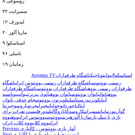
۸ روسوچی
۳۲ سمبرانت
۱۲ لندورف
۲۰ ماریا آلوز
۹ استاسکوا
۴۶ تاسلی
۱۹ زمانیان
استاسکوا
ایپولیتو
باچیک
باشگاه طرفداران
Juventus TV
🏷️ برچسب‌ها:
رسمی یوونتوس
باشگاه طرفداران رسمی یوونتوس ایران
باشگاه
طرفداران رسمی یووه
باشگاه طرفداران یوونتوس
باشگاه طرفداران
یووه
بانوان
بانوان یوونتوس
بانوان یووه
بانوی پیر
برتی
بوآتین
بونانسه
آ
بیانکونری
پدرسن
تاسلی
تلویزیون یوونتوس
جام حذفی بانوان
ایتالیا
جوردانو
جولیانی
جیرلی
چرنویا
روسوچی
ریتا
گوآرینو
زمانیان
سمبرانت
کاروسو
کایازو
گالی
لندورف
لیست نفرات برای
بازی با پینک باری
ماریا آلوز
هیرینن
یوونتوس
یوونتوس ایران
یووه
یووه
ایران
یووه کلاب
یووه کلاب ایران
آمار بازی یوونتوس - کالیاری
Previous
لیست نفرات برای بازی با کالیاری
Next