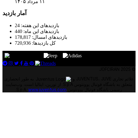
۱۱ مرداد ۱۴۰۵
آمار بازدید
بازدیدهای این هفته:
24
بازدیدهای این ماه:
440
بازدیدهای امسال:
178,817
کل بازدیدها:
720,936
© 2025 JOFCIRAN
علائم تجاری JUVENTUS، JUVE و
به طور انحصاری
متعلق به باشگاه فوتبال یوونتوس S.p.A. از تورین، ایتالیا است. وب‌سایت
رسمی باشگاه فوتبال یوونتوس S.p.A.
www.juventus.com