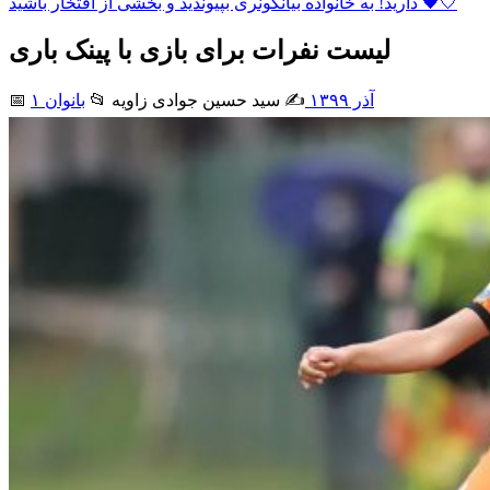
دارید! به خانواده بیانکونری بپیوندید و بخشی از افتخار باشید 🖤🤍
لیست نفرات برای بازی با پینک باری
۱ آذر ۱۳۹۹
✍️ سید حسین جوادی زاويه
📂
بانوان
📅