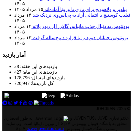
۱۴۰۵
ییلدیز و ولاهوویچ برای بازی با ورونا آماده‌اند
۱۵ مرداد ۱۴۰۵
فیلیپ کوستیچ با انتقالی آزاد به پی‌اس‌وی نزدیک شد
۱۴ مرداد
۱۴۰۵
یوونتوس به دنبال جذب ماتیاس گالارزا از ریور پلاته
۱۴ مرداد
۱۴۰۵
یوونتوس جاناتان دیوید را با قرارداد پنج‌ساله گرفت
۱۳ مرداد
۱۴۰۵
آمار بازدید
بازدیدهای این هفته:
28
بازدیدهای این ماه:
427
بازدیدهای امسال:
178,796
کل بازدیدها:
720,947
© 2025 JOFCIRAN
علائم تجاری JUVENTUS، JUVE و
به طور انحصاری
متعلق به باشگاه فوتبال یوونتوس S.p.A. از تورین، ایتالیا است. وب‌سایت
رسمی باشگاه فوتبال یوونتوس S.p.A.
www.juventus.com