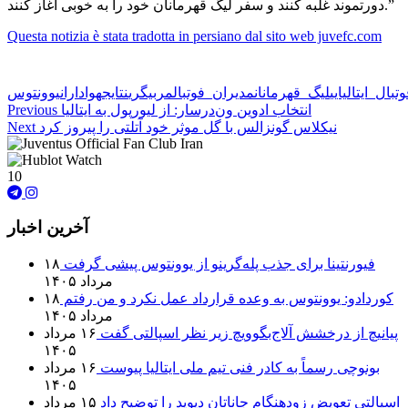
دورتموند غلبه کنند و سفر لیگ قهرمانان خود را به خوبی آغاز کنند.”
Questa notizia è stata tradotta in persiano dal sito web juvefc.com
🏷️ برچسب‌ها:
تبال_ایتالیایی
لیگ_قهرمانان
مدیران_فوتبال
مربیگری
نتایج
هواداران
یوونتوس
انتخاب ادوین ون‌درسار: از لیورپول به ایتالیا
Previous
نیکلاس گونزالس با گل موثر خود آتلتی را پیروز کرد
Next
10
آخرین اخبار
فیورنتینا برای جذب پله‌گرینو از یوونتوس پیشی گرفت
۱۸
مرداد ۱۴۰۵
کوردادو: یوونتوس به وعده قرارداد عمل نکرد و من رفتم
۱۸
مرداد ۱۴۰۵
پیانیچ از درخشش آلاج‌بگوویچ زیر نظر اسپالتی گفت
۱۶ مرداد
۱۴۰۵
بونوچی رسماً به کادر فنی تیم ملی ایتالیا پیوست
۱۶ مرداد
۱۴۰۵
اسپالتی تعویض زودهنگام جاناتان دیوید را توضیح داد
۱۵ مرداد