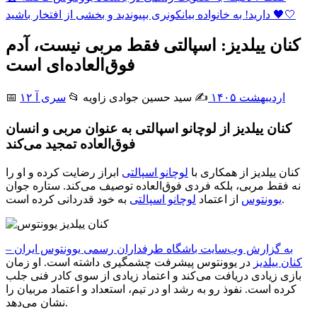
دارید! به خانواده بیانکونری بپیوندید و بخشی از افتخار باشید 🖤🤍
کنان ییلدیز: اسپالتی فقط مربی نیست، آدم
فوق‌العاده‌ای است
۱۲ اردیبهشت ۱۴۰۵
✍️ سید حسین جوادی زاويه
📂
سری آ
📅
کنان ییلدیز از لوچانو اسپالتی به عنوان مربی و انسان
فوق‌العاده تمجید می‌کند
کنان ییلدیز از همکاری با
لوچانو اسپالتی
ابراز رضایت کرده و او را
نه فقط مربی، بلکه فردی فوق‌العاده توصیف می‌کند. ستاره جوان
به خود قدردانی کرده است.
یوونتوس
از اعتماد
لوچانو اسپالتی
به گزارش وب‌سایت باشگاه طرفداران رسمی یوونتوس ایران –
کنان ییلدیز
در یوونتوس پیشرفت چشمگیری داشته است. او زمان
بازی زیادی دریافت می‌کند و اعتماد زیادی از سوی کادر فنی جلب
کرده است. نفوذ رو به رشد او در تیم، استعداد و اعتماد مربیان را
نشان می‌دهد.