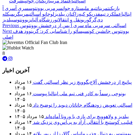
🏷️ برچسب‌ها:
اسپالتی
اعتماد مربی
بازیکنان جوان
پیشرفت
بازیکن
تمرینات
تیم ملی
ستاره جوان
سرمربی یوونتوس
سری آ
سری آ
ایتالیا
عملکرد تیم
فدریکو کیه‌زا
کنان ییلدیز
لوچانو اسپالتی
مربیگری
میکله
دی‌گرگوریو
نقل و انتقالات
ورزشگاه آلیانز
یوونتوس
ییلدیز
اسپالتی سرمربی ماه سری آ پس از درخشش یوونتوس
Previous
یوونتوس جانشین کونسیسائو را شناسایی کرد: گرینوود هدف
Next
اصلی
8
آخرین اخبار
پیانیچ از درخشش آلاج‌بگوویچ زیر نظر اسپالتی گفت
۱۶ مرداد
۱۴۰۵
بونوچی رسماً به کادر فنی تیم ملی ایتالیا پیوست
۱۶ مرداد
۱۴۰۵
اسپالتی تعویض زودهنگام جاناتان دیوید را توضیح داد
۱۵ مرداد
۱۴۰۵
ییلدیز و ولاهوویچ برای بازی با ورونا آماده‌اند
۱۵ مرداد ۱۴۰۵
فیلیپ کوستیچ با انتقالی آزاد به پی‌اس‌وی نزدیک شد
۱۴ مرداد
۱۴۰۵
یوونتوس به دنبال جذب ماتیاس گالارزا از ریور پلاته
۱۴ مرداد