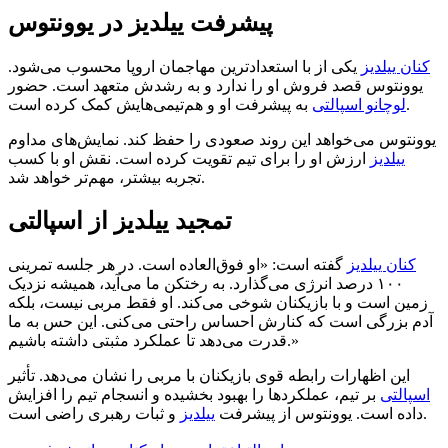
پیشرفت ییلدیز در یوونتوس
کنان ییلدیز
یکی از با استعدادترین مهاجمان اروپا محسوب می‌شود.
یوونتوس قصد فروش او را ندارد و به رشدش متعهد است. حضور
به پیشرفت او و هم‌تیمی‌هایش کمک کرده است.
لوچانو اسپالتی
یوونتوس می‌خواهد این روند صعودی را حفظ کند. نمایش‌های مداوم
ییلدیز
ارزش او را برای تیم تقویت کرده است. نقش او با کسب
تجربه بیشتر، مهم‌تر خواهد شد.
تمجید ییلدیز از اسپالتی
کنان ییلدیز
گفته است: «او فوق‌العاده است. در هر جلسه تمرینی
۱۰۰ درصد انرژی می‌گذارد. به رختکن ما می‌آید، همیشه نزدیک
زمین است و با بازیکنان شوخی می‌کند. او فقط مربی نیست، بلکه
آدم بزرگی است که کنارش احساس راحتی می‌کنی. این حس به ما
قدرت می‌دهد تا عملکرد مثبتی داشته باشیم.»
این اظهارات رابطه قوی بازیکنان با مربی را نشان می‌دهد. تأثیر
اسپالتی
بر تیم، عملکردها را بهبود بخشیده و انسجام تیم را افزایش
و ثبات رهبری راضی است.
داده است. یوونتوس از پیشرفت
ییلدیز