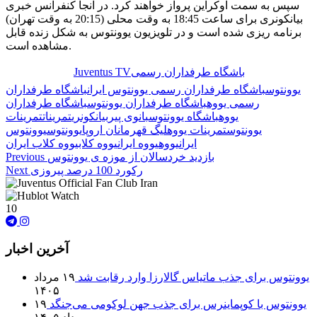
سپس به سمت اوکراین پرواز خواهند کرد. در آنجا کنفرانس خبری
بیانکونری برای ساعت 18:45 به وقت محلی (20:15 به وقت تهران)
برنامه ریزی شده است و در تلویزیون یوونتوس به شکل زنده قابل
مشاهده است.
باشگاه طرفداران رسمی
Juventus TV
🏷️ برچسب‌ها:
یوونتوس
باشگاه طرفداران رسمی یوونتوس ایران
باشگاه طرفداران
رسمی یووه
باشگاه طرفداران یوونتوس
باشگاه طرفداران
یووه
باشگاه یوونتوس
بانوی پیر
بیانکونری
تمرینات
تمرینات
یوونتوس
تمرینات یووه
لیگ قهرمانان اروپا
یوونتوس
یوونتوس
ایران
یووه
یووه ایران
یووه کلاب
یووه کلاب ایران
بازدید خردسالان از موزه ی یوونتوس
Previous
رکورد 100 درصد پیروزی
Next
10
آخرین اخبار
یوونتوس برای جذب ماتیاس گالارزا وارد رقابت شد
۱۹ مرداد
۱۴۰۵
یوونتوس با کوپماینرس برای جذب جهن لوکومی می‌جنگد
۱۹